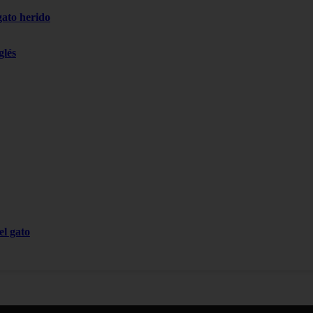
gato herido
glés
el gato