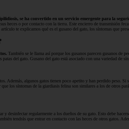
pilidiosis, se ha convertido en un servicio emergente para la segur
 sus heces o por contacto con la tierra. Este encierro de transmisión fe
 artículo te explicamos qué es el gusano del gato, los síntomas que pre
?
tos.
También se le llama así porque los gusanos parecen gusanos de pequ
s patas del gato. Gusano del gato está asociado con una variedad de sín
tos. Además, algunos gatos tienen poco apetito y han perdido peso. Si s
 que los síntomas de la giardiasis felina son similares a los de otros pa
ar y desinfectar regularmente a los dueños de su gato. Esto debe hacer
, también tendrás que entrar en contacto con las heces de otros gatos. Ad