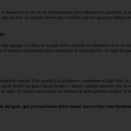
to se basará en el uso de un medicamento para eliminar los parásitos. E
ía que hacerse un examen heces para verificar que los gusanos habían des
to
 que agrega. La dieta de tu gato debe consistir en alimentos ricos en nu
r el arenero diariamente para minimizar la reinfestación. Si sigue los p
itación regular. Esto ayudará al peluquero a mantener al gato libre de 
s áreas donde los gatos pasan tiempo y limpie cuidadosamente toda la c
o de gato. Al seguir estos pasos, los dueños de gatos pueden reducir el r
o del gato, que precauciones debes tomar para evitar esta fermed