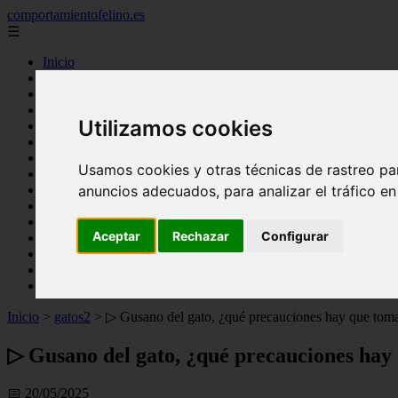
comportamientofelino.es
☰
Inicio
zona pro
comercio
aves
Utilizamos cookies
protagonistas
actualidad
acuariofilia 2
Usamos cookies y otras técnicas de rastreo pa
acuariofilia
anuncios adecuados, para analizar el tráfico e
articulos
canal tv
nombres para gatos
Aceptar
Rechazar
Configurar
novedades
tablon de anuncios
uncategorized
zona pro
Inicio
>
gatos2
>
▷ Gusano del gato, ¿qué precauciones hay que tomar
▷ Gusano del gato, ¿qué precauciones hay
📅 20/05/2025