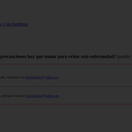
s y las hembras
 precauciones hay que tomar para evitar esta enfermedad?
puedes v
ual, contacte en
bitelchux@yahoo.es
.
s, please contact
bitelchux@yahoo.es
.