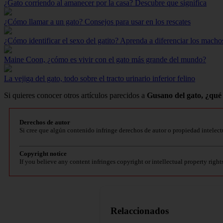
¿Gato corriendo al amanecer por la casa? Descubre que significa
¿Cómo llamar a un gato? Consejos para usar en los rescates
¿Cómo identificar el sexo del gatito? Aprenda a diferenciar los macho
Maine Coon, ¿cómo es vivir con el gato más grande del mundo?
La vejiga del gato, todo sobre el tracto urinario inferior felino
Si quieres conocer otros artículos parecidos a
Gusano del gato, ¿qué
Derechos de autor
Si cree que algún contenido infringe derechos de autor o propiedad intelect
Copyright notice
If you believe any content infringes copyright or intellectual property right
Relaccionados