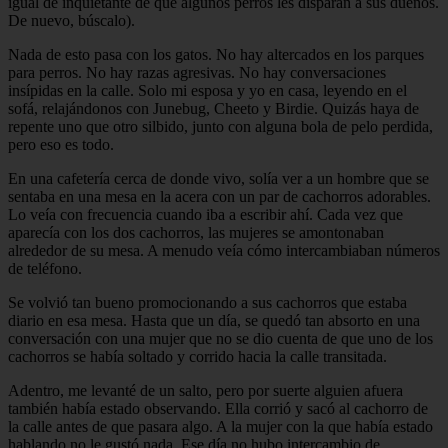
igual de inquietante de que algunos perros les disparan a sus dueños.
De nuevo, búscalo).
Nada de esto pasa con los gatos. No hay altercados en los parques
para perros. No hay razas agresivas. No hay conversaciones
insípidas en la calle. Solo mi esposa y yo en casa, leyendo en el
sofá, relajándonos con Junebug, Cheeto y Birdie. Quizás haya de
repente uno que otro silbido, junto con alguna bola de pelo perdida,
pero eso es todo.
En una cafetería cerca de donde vivo, solía ver a un hombre que se
sentaba en una mesa en la acera con un par de cachorros adorables.
Lo veía con frecuencia cuando iba a escribir ahí. Cada vez que
aparecía con los dos cachorros, las mujeres se amontonaban
alrededor de su mesa. A menudo veía cómo intercambiaban números
de teléfono.
Se volvió tan bueno promocionando a sus cachorros que estaba
diario en esa mesa. Hasta que un día, se quedó tan absorto en una
conversación con una mujer que no se dio cuenta de que uno de los
cachorros se había soltado y corrido hacia la calle transitada.
Adentro, me levanté de un salto, pero por suerte alguien afuera
también había estado observando. Ella corrió y sacó al cachorro de
la calle antes de que pasara algo. A la mujer con la que había estado
hablando no le gustó nada. Ese día no hubo intercambio de