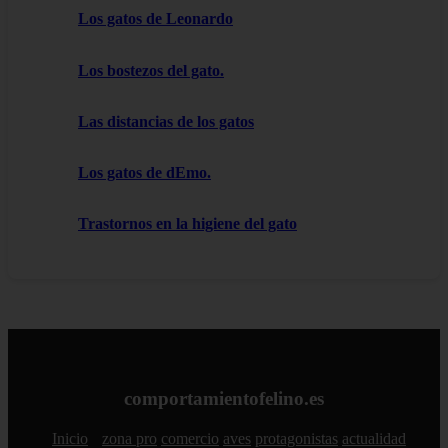
Los gatos de Leonardo
Los bostezos del gato.
Las distancias de los gatos
Los gatos de dEmo.
Trastornos en la higiene del gato
comportamientofelino.es
Inicio
zona pro
comercio
aves
protagonistas
actualidad