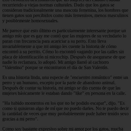
recurriendo a viejas normas culturales. Dado que los gatos se
consideran tradicionalmente una mascota femenina, los hombres que
tienen gatos son percibidos como más femeninos, menos masculinos
y posiblemente homosexuales.
Me parece que esto último es particularmente interesante porque un
amigo mío que es gay me contó que las mujeres de su vecindario lo
paran con frecuencia para acariciar a su perro. Esto lleva
invariablemente a que mi amigo les cuente la historia de cómo
encontró a su perrito. Cómo lo encontró vagando por las calles sin
placa de identificación ni microchip. Después de asegurarse de que
nadie lo reclamara, lo adoptó. Mi amigo llamó al cachorro
"Valentino" porque se encontraron el día de San Valentín.
Es una historia linda, una especie de "encuentro romántico" entre un
perro y un humano, excepto por la parte de abandono animal.
Después de contar su historia, mi amigo se dio cuenta de que las
mujeres básicamente le estaban dando "like" en persona en la calle.
"Ha habido momentos en los que no he podido escapar", dijo. "Es
como si quisieran algo de mí que no puedo darles. No te puedo decir
la cantidad de veces que muy probablemente pude haber tenido sexo
gracias a mi perro".
Como soy bastante expresivo sobre mi amor por los gatos, mucha