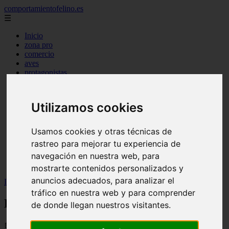
comportamientofelino.es
☰
Inicio
zona pro
comercio
aves
protagonistas
actualidad
acuariofilia 2
acuariofilia
Utilizamos cookies
articulos
canal tv
nombres para gatos
Usamos cookies y otras técnicas de
novedades
rastreo para mejorar tu experiencia de
tablon de anuncios
uncategorized
navegación en nuestra web, para
zona pro
mostrarte contenidos personalizados y
anuncios adecuados, para analizar el
Inicio
>
gatos
>
Hombres: Escondan a sus gatos
tráfico en nuestra web y para comprender
Hombres: Escondan a sus gatos
de donde llegan nuestros visitantes.
📅 30/05/2026