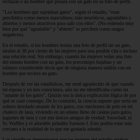
rechazar a un hombre que posara con un gato en su foto de perfil.
"Los hombres que sujetaban gatos", según el estudio, "eran
percibidos como menos masculinos; más neuróticos, agradables y
abiertos y menos atractivos para salir con ellos". (No entiendo muy
bien por qué "agradable" y "abierto" se perciben como rasgos
negativos).
En el estudio, si los hombres tenían una foto de perfil sin un gato,
atraían al 38 por ciento de las mujeres para una posible cita o incluso
una relación real. Sin embargo, cuando las mujeres veían una foto
del mismo hombre con un gato, los porcentajes bajaban y un
número considerable decía que de ninguna manera saldría con un
hombre que tuviera un gato.
Después de ver las estadísticas, me sentí agradecido de que cuando
mi esposa y yo nos conocimos, aún no me identificaba como un
"amante de los gatos". Quizás sea la única explicación lógica de por
qué se casó conmigo. De lo contrario, la ciencia supone que sería un
soltero desolado amante de los gatos, con mechones de pelo en mi
chaleco de lana, viviendo en un sótano lleno de casitas para gatos,
juguetes de lana y con mis únicos amigos de verdad: Snowball, el
Sr. Waffles y el adorable peludito Samson J. Esto podría estar más
cercano a la realidad de lo que me gustaría admitir.
Los científicos determinaron que las mujeres del estudio estaban