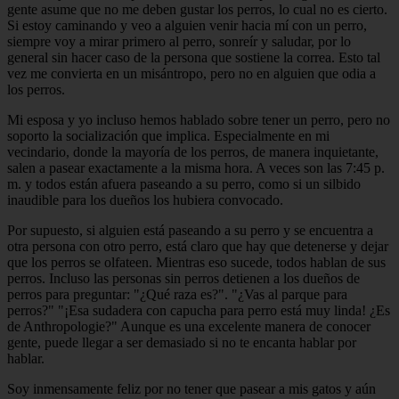
gente asume que no me deben gustar los perros, lo cual no es cierto.
Si estoy caminando y veo a alguien venir hacia mí con un perro,
siempre voy a mirar primero al perro, sonreír y saludar, por lo
general sin hacer caso de la persona que sostiene la correa. Esto tal
vez me convierta en un misántropo, pero no en alguien que odia a
los perros.
Mi esposa y yo incluso hemos hablado sobre tener un perro, pero no
soporto la socialización que implica. Especialmente en mi
vecindario, donde la mayoría de los perros, de manera inquietante,
salen a pasear exactamente a la misma hora. A veces son las 7:45 p.
m. y todos están afuera paseando a su perro, como si un silbido
inaudible para los dueños los hubiera convocado.
Por supuesto, si alguien está paseando a su perro y se encuentra a
otra persona con otro perro, está claro que hay que detenerse y dejar
que los perros se olfateen. Mientras eso sucede, todos hablan de sus
perros. Incluso las personas sin perros detienen a los dueños de
perros para preguntar: "¿Qué raza es?". "¿Vas al parque para
perros?" "¡Esa sudadera con capucha para perro está muy linda! ¿Es
de Anthropologie?" Aunque es una excelente manera de conocer
gente, puede llegar a ser demasiado si no te encanta hablar por
hablar.
Soy inmensamente feliz por no tener que pasear a mis gatos y aún