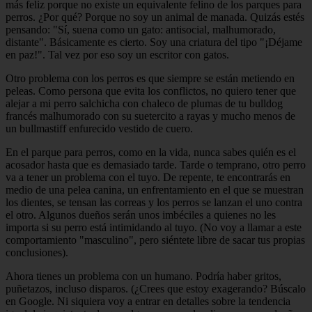
más feliz porque no existe un equivalente felino de los parques para
perros. ¿Por qué? Porque no soy un animal de manada. Quizás estés
pensando: "Sí, suena como un gato: antisocial, malhumorado,
distante". Básicamente es cierto. Soy una criatura del tipo "¡Déjame
en paz!". Tal vez por eso soy un escritor con gatos.
Otro problema con los perros es que siempre se están metiendo en
peleas. Como persona que evita los conflictos, no quiero tener que
alejar a mi perro salchicha con chaleco de plumas de tu bulldog
francés malhumorado con su suetercito a rayas y mucho menos de
un bullmastiff enfurecido vestido de cuero.
En el parque para perros, como en la vida, nunca sabes quién es el
acosador hasta que es demasiado tarde. Tarde o temprano, otro perro
va a tener un problema con el tuyo. De repente, te encontrarás en
medio de una pelea canina, un enfrentamiento en el que se muestran
los dientes, se tensan las correas y los perros se lanzan el uno contra
el otro. Algunos dueños serán unos imbéciles a quienes no les
importa si su perro está intimidando al tuyo. (No voy a llamar a este
comportamiento "masculino", pero siéntete libre de sacar tus propias
conclusiones).
Ahora tienes un problema con un humano. Podría haber gritos,
puñetazos, incluso disparos. (¿Crees que estoy exagerando? Búscalo
en Google. Ni siquiera voy a entrar en detalles sobre la tendencia