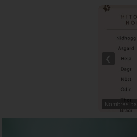
❮
Nombres pa