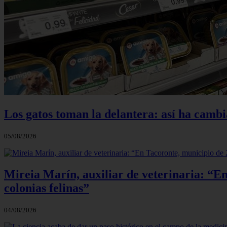
Los gatos toman la delantera: así ha camb
05/08/2026
Mireia Marín, auxiliar de veterinaria: “En
colonias felinas”
04/08/2026