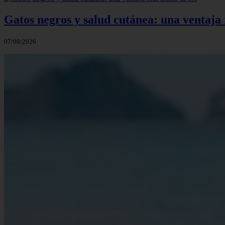
Gatos negros y salud cutánea: una ventaja r
07/08/2026