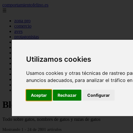
comportamientofelino.es
☰
zona pro
comercio
aves
protagonistas
actualidad
acuariofilia 2
acuariofilia
Utilizamos cookies
articulos
canal tv
nombres para gatos
Usamos cookies y otras técnicas de rastreo pa
novedades
tablon de anuncios
anuncios adecuados, para analizar el tráfico e
uncategorized
zona pro
Aceptar
Rechazar
Configurar
Blog sobre gatos
Todo sobre gatos, nombres de gatos y razas de gatos
Mostrando 1 - 24 de 2801 artículos