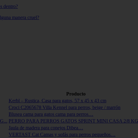
os dentro?
alguna manera cruel?
Producto
Kerbl – Rustica, Casa para gatos, 57 x 45 x 43 cm
Croci C2065678 Villa Kennel para perros, beige / marrón
Blusea cama para gatos cama para perros…
PERRO PARA PERROS GATOS SPRINT MINI CASA 2/8 K
Jaula de madera para conejos Dibea…
VERTAST Cat Camas y sofás para perros pequeños…