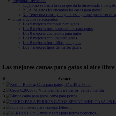
Preguntas frecuentes
1. ¿Cómo se llama la casa que da la bienvenida a los gat
2. ¿A los gatos les encantan las casas para gatos?
3. ¿Tener una cama para gatos es algo que puede ser de 
Otros artículos relacionados
Los 9 mejores champús para gatos
Los 8 mejores postes rascadores para gatos
Los 8 mejores cochecitos para gatos
Los 8 mejores cepillos para gatos
Los 8 mejores bocadillos para gatos
Los 7 mejores tipos de hierba gatera
Las mejores camas para gatos al aire libre
#
Avance
1
2
3
4
5
6