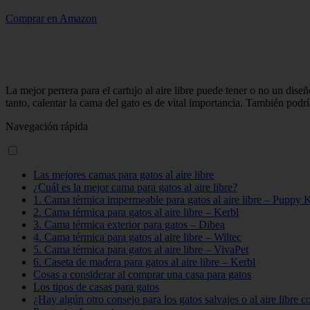
Comprar en Amazon
La mejor perrera para el cartujo al aire libre puede tener o no un dise
tanto, calentar la cama del gato es de vital importancia. También pod
Navegación rápida
Las mejores camas para gatos al aire libre
¿Cuál es la mejor cama para gatos al aire libre?
1. Cama térmica impermeable para gatos al aire libre – Puppy K
2. Cama térmica para gatos al aire libre – Kerbl
3. Cama térmica exterior para gatos – Dibea
4. Cama térmica para gatos al aire libre – Wiltec
5. Cama térmica para gatos al aire libre – VivaPet
6. Caseta de madera para gatos al aire libre – Kerbl
Cosas a considerar al comprar una casa para gatos
Los tipos de casas para gatos
¿Hay algún otro consejo para los gatos salvajes o al aire libre c