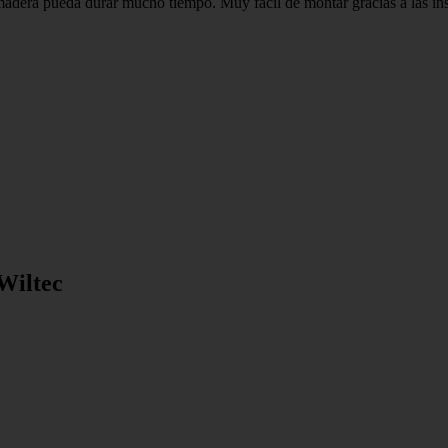
a madera pueda durar mucho tiempo. Muy fácil de montar gracias a las in
 Wiltec