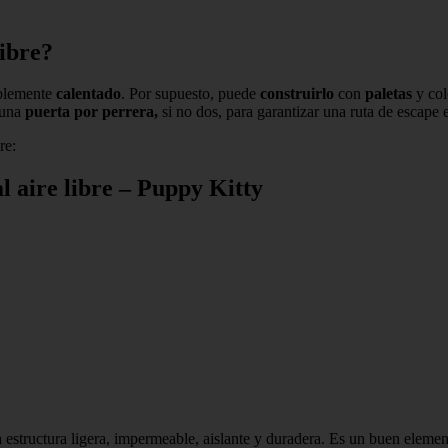
libre?
iblemente
calentado
. Por supuesto, puede
construirlo
con
paletas
y col
 una
puerta por perrera,
si no dos, para garantizar una ruta de escape 
re:
 aire libre – Puppy Kitty
estructura ligera, impermeable, aislante y duradera. Es un buen element