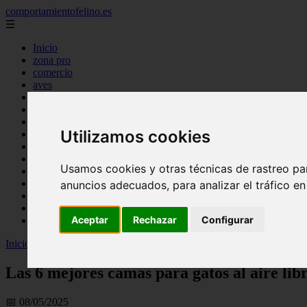
comportamientofelino.es
☰
Inicio
zona pro
comercio
aves
protagonistas
actualidad
acuariofilia 2
Utilizamos cookies
acuariofilia
articulos
canal tv
Usamos cookies y otras técnicas de rastreo pa
nombres para gatos
novedades
anuncios adecuados, para analizar el tráfico e
tablon de anuncios
uncategorized
Aceptar
Rechazar
Configurar
zona pro
Inicio
>
gatos2
>
Las 6 mejores camas para gatos al aire libre
Las 6 mejores camas para gatos al aire lib
📅 08/05/2025