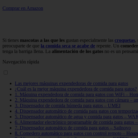
Comprar en Amazon
Si tienes
mascotas a las que les
gustan especialmente las
croquetas
,
preocuparte de que
la comida seca se acabe de
repente. Un
comeder
tenga la barriga llena. La
alimentación de los gatos
no es un pensami
Navegación rápida
Las mejores máquinas expendedoras de comida para gatos
¿Cuál es la mejor máquina expendedora de comida para gatos?
1. Máquina expendedora de comida para gatos con WiFi – Ho
2. Máquina expendedora de comida para gatos con cámara – a
3. Dispensador de comida húmeda para gatos – UMEI
4. Dispensador automático de comida para gatos con temporiza
5. Dispensador automático de agua y comida para gatos 
6. Alimentador electrónico programable de comida para gatos
7. Dispensador automático de comida para gatos – Sailnovo
8. Comedero automático para gatos con control remoto – Houz