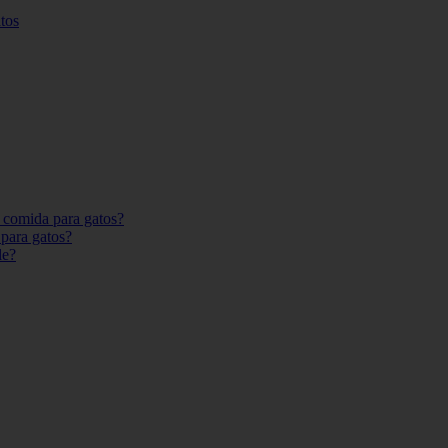
tos
 comida para gatos?
para gatos?
le?