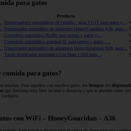
mida para gatos
Producto
Dispensadores automáticos de comida / agua YGJT para gatos y…
S
Dispensador automático de alimentos HoneyGuaridan A36, para…
S
Comedero automático Roffie para perros y gatos y…
S
Comedero automático amzdeal 6L para perros y gatos -…
S
Dispensador automático de alimentos HoneyGuaridan A68, para…
S
Tazón dosificador automático Cat Mate C500 para…
S
e comida para gatos?
on muchas. Para aquellos con muchos gatos, los
tiempos
del
dispensa
os
que funciona muy bien incluso a distancia y que te permite saber si 
o vuelquen.
gatos con WiFi – HoneyGuaridan – A36
omida. Este práctico dispensador es capaz de almacenar una cantidad d