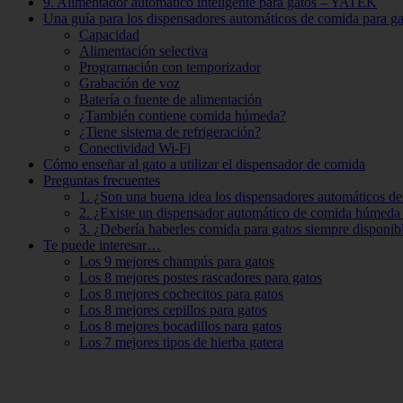
9. Alimentador automático inteligente para gatos – YATEK
Una guía para los dispensadores automáticos de comida para ga
Capacidad
Alimentación selectiva
Programación con temporizador
Grabación de voz
Batería o fuente de alimentación
¿También contiene comida húmeda?
¿Tiene sistema de refrigeración?
Conectividad Wi-Fi
Cómo enseñar al gato a utilizar el dispensador de comida
Preguntas frecuentes
1. ¿Son una buena idea los dispensadores automáticos de
2. ¿Existe un dispensador automático de comida húmeda 
3. ¿Debería haberles comida para gatos siempre disponib
Te puede interesar…
Los 9 mejores champús para gatos
Los 8 mejores postes rascadores para gatos
Los 8 mejores cochecitos para gatos
Los 8 mejores cepillos para gatos
Los 8 mejores bocadillos para gatos
Los 7 mejores tipos de hierba gatera