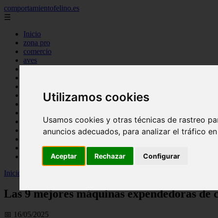
comportamientofelino.es
☰
Inicio
zona pro
comercio
aves
protagonistas
actualidad
acuariofilia 2
Utilizamos cookies
acuariofilia
articulos
canal tv
Usamos cookies y otras técnicas de rastreo pa
nombres para gatos
novedades
anuncios adecuados, para analizar el tráfico e
tablon de anuncios
uncategorized
Aceptar
Rechazar
Configurar
zona pro
Inicio
>
gatos2
>
Las 9 mejores máquinas expendedoras de comida pa
Las 9 mejores máquinas expendedoras de 
📅 16/05/2025