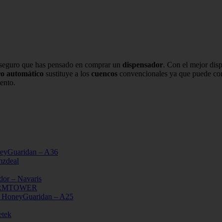
 seguro que has pensado en comprar un
dispensador
. Con el mejor dis
o automático
sustituye a los
cuencos
convencionales ya que puede con
ento.
neyGuaridan – A36
mzdeal
dor – Navaris
– WARMTOWER
 – HoneyGuaridan – A25
etek