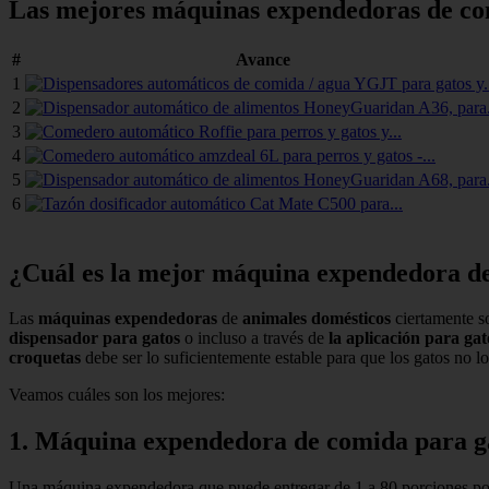
Las mejores máquinas expendedoras de co
#
Avance
1
2
3
4
5
6
¿Cuál es la mejor máquina expendedora d
Las
máquinas expendedoras
de
animales domésticos
ciertamente s
dispensador para gatos
o incluso a través de
la aplicación para gat
croquetas
debe ser lo suficientemente estable para que los gatos no l
Veamos cuáles son los mejores:
1. Máquina expendedora de comida para 
Una máquina expendedora que puede entregar de 1 a 80 porciones por c