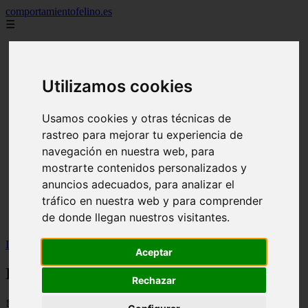
comportamientofelino.es
☰
Inicio
zona pro
comercio
Utilizamos cookies
aves
protagonistas
actualidad
Usamos cookies y otras técnicas de
acuariofilia 2
rastreo para mejorar tu experiencia de
acuariofilia
articulos
navegación en nuestra web, para
canal tv
mostrarte contenidos personalizados y
nombres para gatos
anuncios adecuados, para analizar el
novedades
tablon de anuncios
tráfico en nuestra web y para comprender
uncategorized
de donde llegan nuestros visitantes.
zona pro
Inicio
>
gatos2
>
Interpreta el lenguaje de tu gato.
Aceptar
Interpreta el lenguaje de tu gato.
Rechazar
📅 28/05/2025