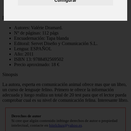
Configurar
Datos del libro
Autores: Valérie Dramard.
Nº de páginas: 112 págs
Encuadernación: Tapa blanda
Editoral: Servet Diseño y Comunicación S.L.
Lengua: ESPAÑOL
Año: 2011
ISBN 13: 9788492569502
Precio aproximado: 18 €
Sinopsis
La autora, esperta en comunicación animal ofrece mas que un libro,
un curso de lenguaje felino. Primero te ofrece la información
adecuada y luego realiza un total de 20 test para que el lector pueda
comprobar cual es su nivel de comunicación felina. Interesante libro.
Derechos de autor
Si cree que algún contenido infringe derechos de autor o propiedad
intelectual, contacte en
bitelchux@yahoo.es
.