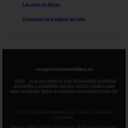
Los gatos de dEmo.
Trastornos en la higiene del gato
comportamientofelino.es
Inicio
zona pro
comercio
aves
protagonistas
actualidad
acuariofilia 2
acuariofilia
articulos
canal tv
nombres para
gatos
novedades
tablon de anuncios
uncategorized
zona pro
© 2026 comportamientofelino.es. Todos los derechos
reservados.
Sitemap
|
RSS
|
Política de Cookies
|
Política de Privacidad
|