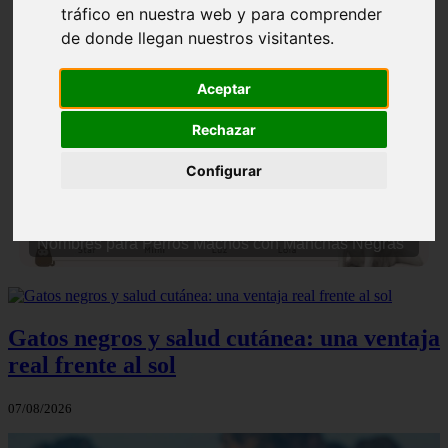
tráfico en nuestra web y para comprender
de donde llegan nuestros visitantes.
Aceptar
Rechazar
❮
❯
Configurar
Nombres para Perros Machos con Manchas Negras
Gatos negros y salud cutánea: una ventaja
real frente al sol
07/08/2026