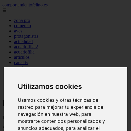
comportamientofelino.es
☰
zona pro
comercio
aves
protagonistas
actualidad
acuariofilia 2
acuariofilia
articulos
canal tv
nombres para gatos
novedades
tablon de anuncios
uncategorized
Utilizamos cookies
zona pro
Usamos cookies y otras técnicas de
Blog sobre gatos
rastreo para mejorar tu experiencia de
navegación en nuestra web, para
Todo sobre gatos, nombres de gatos y razas de gatos
mostrarte contenidos personalizados y
Mostrando 1 - 24 de 2800 artículos
anuncios adecuados, para analizar el