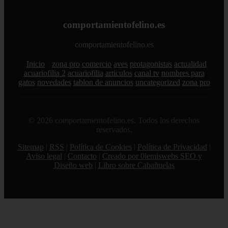
comportamientofelino.es
comportamientofelino.es
Inicio
zona pro
comercio
aves
protagonistas
actualidad
acuariofilia 2
acuariofilia
articulos
canal tv
nombres para
gatos
novedades
tablon de anuncios
uncategorized
zona pro
© 2026 comportamientofelino.es. Todos los derechos
reservados.
Sitemap
|
RSS
|
Política de Cookies
|
Política de Privacidad
|
Aviso legal
|
Contacto
|
Creado por 0lemiswebs SEO y
Diseño web
|
Libro sobre Cabañuelas