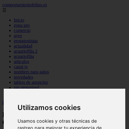
comportamientofelino.es
☰
Inicio
zona pro
comercio
aves
protagonistas
actualidad
acuariofilia 2
acuariofilia
articulos
canal tv
nombres para gatos
novedades
tablon de anuncios
uncategorized
zona pro
Inicio
>
gatos2
>
Lista de Nombres para Perros Chihuahuas
Utilizamos cookies
Lista de Nombres para Perros
Usamos cookies y otras técnicas de
Chihuahuas
rastreo para mejorar tu experiencia de