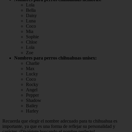
Lola
Bella
Daisy
Luna
Coco
Mia
Sophie
Chloe
Lola
Zoe
Nombres para perros chihuahuas unisex:
Charlie
Max
Lucky
Coco
Rocky
Angel
Pepper
Shadow
Bailey
Harley
Recuerda que elegir el nombre adecuado para tu chihuahua es
importante, ya que es una forma de reflejar su personalidad y
carácter. ¡Diviértete buscando el nombre perfecto!