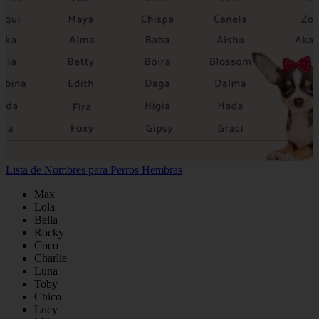
Lista de Nombres para Perros Hembras
Max
Lola
Bella
Rocky
Coco
Charlie
Luna
Toby
Chico
Lucy