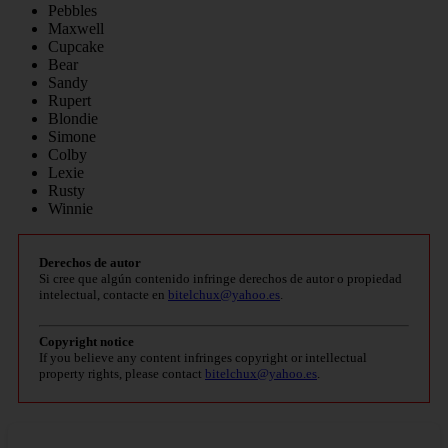
Pebbles
Maxwell
Cupcake
Bear
Sandy
Rupert
Blondie
Simone
Colby
Lexie
Rusty
Winnie
Derechos de autor
Si cree que algún contenido infringe derechos de autor o propiedad
intelectual, contacte en
bitelchux@yahoo.es
.
Copyright notice
If you believe any content infringes copyright or intellectual
property rights, please contact
bitelchux@yahoo.es
.