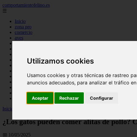
comportamientofelino.es
☰
Inicio
zona pro
comercio
aves
protagonistas
actualidad
acuariofilia 2
Utilizamos cookies
acuariofilia
articulos
canal tv
Usamos cookies y otras técnicas de rastreo pa
nombres para gatos
novedades
anuncios adecuados, para analizar el tráfico e
tablon de anuncios
uncategorized
Aceptar
Rechazar
Configurar
zona pro
Inicio
>
gatos2
>
¿Los gatos pueden comer alitas de pollo? Cosas que
¿Los gatos pueden comer alitas de pollo? 
📅 10/05/2025