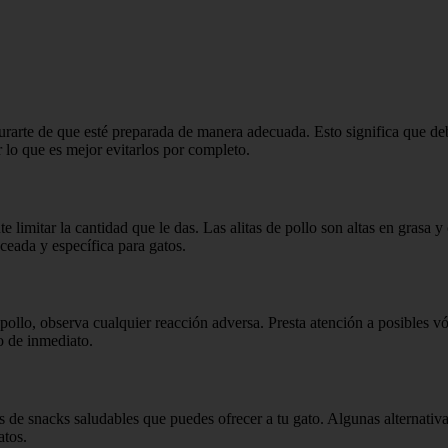
gurarte de que esté preparada de manera adecuada. Esto significa que de
r lo que es mejor evitarlos por completo.
nte limitar la cantidad que le das. Las alitas de pollo son altas en gras
ceada y específica para gatos.
llo, observa cualquier reacción adversa. Presta atención a posibles vó
io de inmediato.
ones de snacks saludables que puedes ofrecer a tu gato. Algunas alternat
atos.