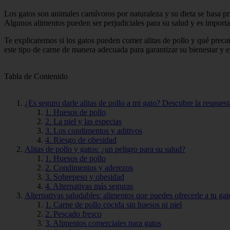
Los gatos son animales carnívoros por naturaleza y su dieta se basa p
Algunos alimentos pueden ser perjudiciales para su salud y es importa
Te explicaremos si los gatos pueden comer alitas de pollo y qué preca
este tipo de carne de manera adecuada para garantizar su bienestar y e
Tabla de Contenido
¿Es seguro darle alitas de pollo a mi gato? Descubre la respuest
1. Huesos de pollo
2. La piel y las especias
3. Los condimentos y aditivos
4. Riesgo de obesidad
Alitas de pollo y gatos: ¿un peligro para su salud?
1. Huesos de pollo
2. Condimentos y aderezos
3. Sobrepeso y obesidad
4. Alternativas más seguras
Alternativas saludables: alimentos que puedes ofrecerle a tu gato
1. Carne de pollo cocida sin huesos ni piel
2. Pescado fresco
3. Alimentos comerciales para gatos