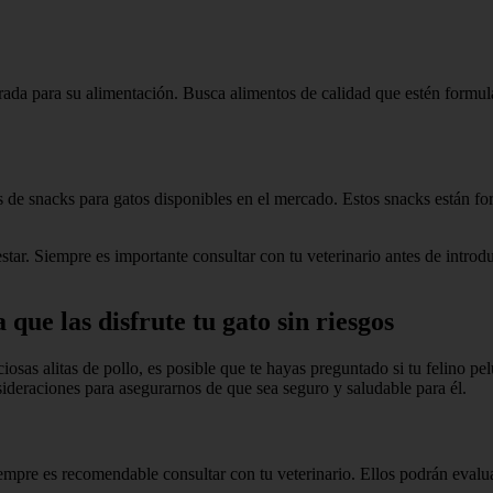
rada para su alimentación. Busca alimentos de calidad que estén formul
es de snacks para gatos disponibles en el mercado. Estos snacks están f
star. Siempre es importante consultar con tu veterinario antes de introd
que las disfrute tu gato sin riesgos
ciosas alitas de pollo, es posible que te hayas preguntado si tu felino p
nsideraciones para asegurarnos de que sea seguro y saludable para él.
empre es recomendable consultar con tu veterinario. Ellos podrán evaluar