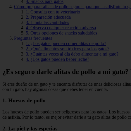
4. Snacks para gatos
Cómo preparar alitas de pollo seguras para que las disfrute tu ga
1. Consulta con tu veterinario
2. Preparación adecuada
3. Limita las cantidades
4. Observa cualquier reacción adversa
5. Otras opciones de snacks saludables
Preguntas frecuentes
1. ¿Los gatos pueden comer alitas de pollo?
2. ¿Qué alimentos son tóxicos para los gatos?
3. ¿Cuántas veces al día debo alimentar a mi gato?
4. ¿Los gatos pueden beber leche?
¿Es seguro darle alitas de pollo a mi gato?
Si eres dueño de un gato y te encanta disfrutar de unas deliciosas alit
con tu gato, hay algunas cosas que debes tener en cuenta.
1. Huesos de pollo
Los huesos de pollo pueden ser peligrosos para los gatos. Los huesos 
de asfixia. Por lo tanto, es mejor evitar darle a tu gato alitas de pollo 
2. La piel y las especias