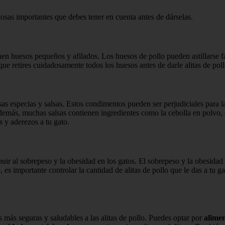
cosas importantes que debes tener en cuenta antes de dárselas.
enen huesos pequeños y afilados. Los huesos de pollo pueden astillarse 
que retires cuidadosamente todos los huesos antes de darle alitas de poll
as especias y salsas. Estos condimentos pueden ser perjudiciales para la
demás, muchas salsas contienen ingredientes como la cebolla en polvo, e
s y aderezos a tu gato.
buir al sobrepeso y la obesidad en los gatos. El sobrepeso y la obesid
 es importante controlar la cantidad de alitas de pollo que le das a tu g
as más seguras y saludables a las alitas de pollo. Puedes optar por
alime