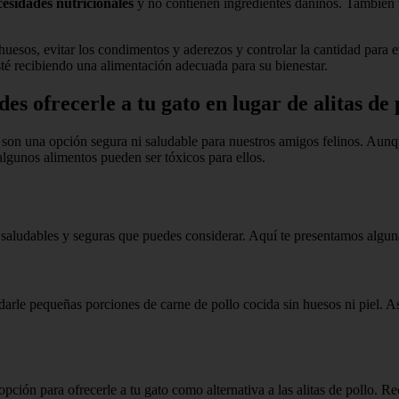
cesidades nutricionales
y no contienen ingredientes dañinos. También 
os huesos, evitar los condimentos y aderezos y controlar la cantidad para
sté recibiendo una alimentación adecuada para su bienestar.
es ofrecerle a tu gato en lugar de alitas de 
o son una opción segura ni saludable para nuestros amigos felinos. Aunq
 algunos alimentos pueden ser tóxicos para ellos.
más saludables y seguras que puedes considerar. Aquí te presentamos algu
r darle pequeñas porciones de carne de pollo cocida sin huesos ni piel. A
pción para ofrecerle a tu gato como alternativa a las alitas de pollo. 