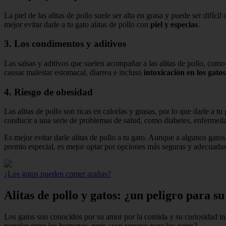
La piel de las alitas de pollo suele ser alta en grasa y puede ser difíci
mejor evitar darle a tu gato alitas de pollo con
piel y especias
.
3. Los condimentos y aditivos
Las salsas y aditivos que suelen acompañar a las alitas de pollo, como
causar malestar estomacal, diarrea e incluso
intoxicación en los gatos
4. Riesgo de obesidad
Las alitas de pollo son ricas en calorías y grasas, por lo que darle a 
conducir a una serie de problemas de salud, como diabetes, enfermedad
Es mejor evitar darle alitas de pollo a tu gato. Aunque a algunos gatos
premio especial, es mejor optar por opciones más seguras y adecuadas 
¿Los gatos pueden comer arañas?
Alitas de pollo y gatos: ¿un peligro para su
Los gatos son conocidos por su amor por la comida y su curiosidad insa
popular entre los humanos, pero ¿son seguras para los gatos?