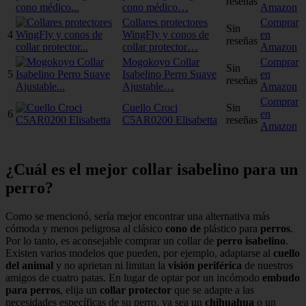
reseñas
cono médico…
Amazon
Collares protectores
Comprar
Sin
4
WingFly y conos de
en
reseñas
collar protector…
Amazon
Mogokoyo Collar
Comprar
Sin
5
Isabelino Perro Suave
en
reseñas
Ajustable…
Amazon
Comprar
Cuello Croci
Sin
6
en
C5AR0200 Elisabetta
reseñas
Amazon
¿Cuál es el mejor collar isabelino para un
perro?
Como se mencionó, sería mejor encontrar una alternativa más
cómoda y menos peligrosa al clásico
cono de
plástico para
perros
.
Por lo tanto, es aconsejable comprar un collar de
perro isabelino
.
Existen varios modelos que pueden, por ejemplo, adaptarse al
cuello
del animal
y no aprietan ni limitan la
visión periférica
de nuestros
amigos de cuatro patas. En lugar de optar por un incómodo
embudo
para perros
, elija un
collar protector
que se adapte a las
necesidades específicas de su perro, ya sea un
chihuahua
o un