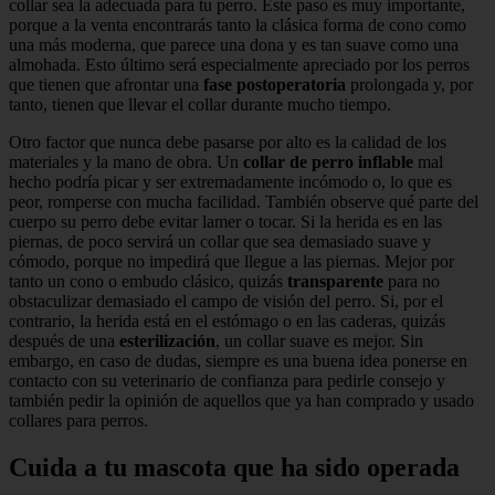
collar sea la adecuada para tu perro. Este paso es muy importante,
porque a la venta encontrarás tanto la clásica forma de cono como
una más moderna, que parece una dona y es tan suave como una
almohada. Esto último será especialmente apreciado por los perros
que tienen que afrontar una
fase postoperatoria
prolongada y, por
tanto, tienen que llevar el collar durante mucho tiempo.
Otro factor que nunca debe pasarse por alto es la calidad de los
materiales y la mano de obra. Un
collar de perro inflable
mal
hecho podría picar y ser extremadamente incómodo o, lo que es
peor, romperse con mucha facilidad. También observe qué parte del
cuerpo su perro debe evitar lamer o tocar. Si la herida es en las
piernas, de poco servirá un collar que sea demasiado suave y
cómodo, porque no impedirá que llegue a las piernas. Mejor por
tanto un cono o embudo clásico, quizás
transparente
para no
obstaculizar demasiado el campo de visión del perro. Si, por el
contrario, la herida está en el estómago o en las caderas, quizás
después de una
esterilización
, un collar suave es mejor. Sin
embargo, en caso de dudas, siempre es una buena idea ponerse en
contacto con su veterinario de confianza para pedirle consejo y
también pedir la opinión de aquellos que ya han comprado y usado
collares para perros.
Cuida a tu mascota que ha sido operada