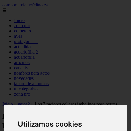
comportamientofelino.es
☰
Inicio
zona pro
comercio
aves
protagonistas
actualidad
acuariofilia 2
acuariofilia
articulos
canal tv
nombres para gatos
novedades
tablon de anuncios
uncategorized
zona pro
Inicio
>
gatos2
>
Los 7 mejores collares isabelinos para perros
Los 7 mejores collares isabelinos para
Utilizamos cookies
perros