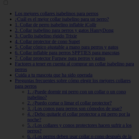
Los mejores collares isabelinos para perros
¿Cuál es el mejor collar isabelino para un perro?
1. Collar de perro isabelino inflable iCollr
2. Collar isabelino para perros y gatos HanryDong
3. Cuello isabelino rígido Trixie
4. Collar protector de cono Supet
5. Collar cónico ajustable a mano para perros y gatos
6. Collar inflable para perros SPPTIES para mascotas
7. Collar protector Furpaw para perros y gatos
Factores a tener en cuenta al comprar un collar isabelino para
perros
Cuida a tu mascota que ha sido operada
Preguntas frecuentes sobre cómo elegir los mejores collares
para perros
1. ¿Puede dormir mi perro con un collar o un cono
isabelino?
2. ¿Puedo cortar o limar el collar protector?
3. ¿Los conos para perros son cómodos de usar?
4. ¿Debo quitarle el collar protector a mi perro por la
noche?
5. ¿Los collares y conos protectores hacen sufrir a los
perros?
6. ¿Los perros deben usar collar o cono después de la