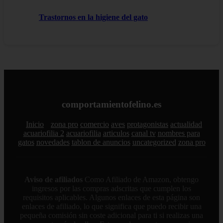
Trastornos en la higiene del gato
comportamientofelino.es
Inicio
zona pro
comercio
aves
protagonistas
actualidad
acuariofilia 2
acuariofilia
articulos
canal tv
nombres para
gatos
novedades
tablon de anuncios
uncategorized
zona pro
Aviso de afiliados
Como Afiliado de Amazon, obtengo
ingresos por las compras adscritas que cumplen los
requisitos aplicables. Algunos enlaces de esta página son
enlaces de afiliado, lo que significa que puedo recibir una
pequeña comisión sin coste adicional para ti si realizas una