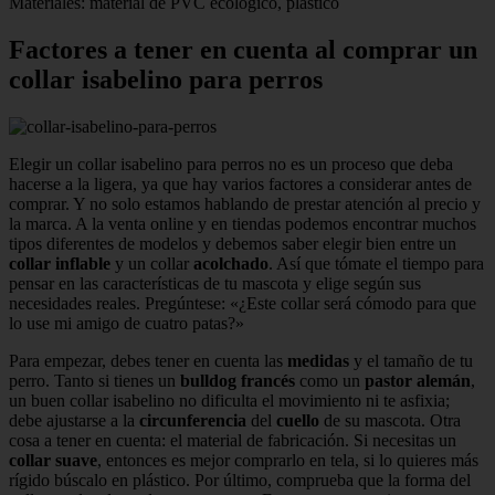
Materiales: material de PVC ecológico, plástico
Factores a tener en cuenta al comprar un
collar isabelino para perros
Elegir un collar isabelino para perros no es un proceso que deba
hacerse a la ligera, ya que hay varios factores a considerar antes de
comprar. Y no solo estamos hablando de prestar atención al precio y
la marca. A la venta online y en tiendas podemos encontrar muchos
tipos diferentes de modelos y debemos saber elegir bien entre un
collar inflable
y un collar
acolchado
. Así que tómate el tiempo para
pensar en las características de tu mascota y elige según sus
necesidades reales. Pregúntese: «¿Este collar será cómodo para que
lo use mi amigo de cuatro patas?»
Para empezar, debes tener en cuenta las
medidas
y el tamaño de tu
perro. Tanto si tienes un
bulldog francés
como un
pastor alemán
,
un buen collar isabelino no dificulta el movimiento ni te asfixia;
debe ajustarse a la
circunferencia
del
cuello
de su mascota. Otra
cosa a tener en cuenta: el material de fabricación. Si necesitas un
collar suave
, entonces es mejor comprarlo en tela, si lo quieres más
rígido búscalo en plástico. Por último, comprueba que la forma del