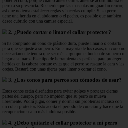
poner el cono, porque cuanto antes ocurra, antes se acostumbrará el
perro a su presencia. Recuerde que las mascotas no guardan rencor,
así que no tema establecer reglas y hacerlas cumplir. Si su perro
tiene una herida en el abdomen o el pecho, es posible que también
desee cubrirlo con una camisa especial.
2. ¿Puedo cortar o limar el collar protector?
Si ha comprado un cono de plástico duro, puede limarlo o cortarlo
para que se ajuste a su perro. En la mayoría de los casos, un cono no
necesariamente tendrá que ser más largo que el hocico de su perro o
llegar a su nariz. Este tipo de herramienta es perfecta para proteger
heridas en la cabeza porque evita que el perro se rasque la cara y las
orejas. Bastará con unas tijeras para limar o cortar el cono.
3. ¿Los conos para perros son cómodos de usar?
Estos conos están diseñados para evitar golpes y proteger ciertas
partes del cuerpo, pero no impiden que su perro se mueva
libremente. Podrá jugar, comer y dormir sin problemas incluso con
un collar protector. Esto acorta el período de curación y hace que la
recuperación sea lo más indolora posible.
4. ¿Debo quitarle el collar protector a mi perro