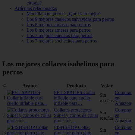
cirugía?
Artículos relacionados
Mochila para perros: ¿Qué es lo mejor?
Los 9 mejores chalecos salvavidas para perros
Los 8 mejores arneses para perros
Los 8 mejores arneses para perros
Los 7 mejores cuencos para perros
Los 7 mejores cochecitos para perros
Los mejores collares isabelinos para
perros
#
Avance
Producto
Votar
PET SPPTIES Collar
Comprar
Sin
1
inflable para cuello
en
reseñas
inflable para…
Amazon
Collares protectores
Comprar
Sin
2
Supet y conos de collar
en
reseñas
protector…
Amazon
FISHSHOP Collar
Comprar
Sin
3
protector perro gato
en