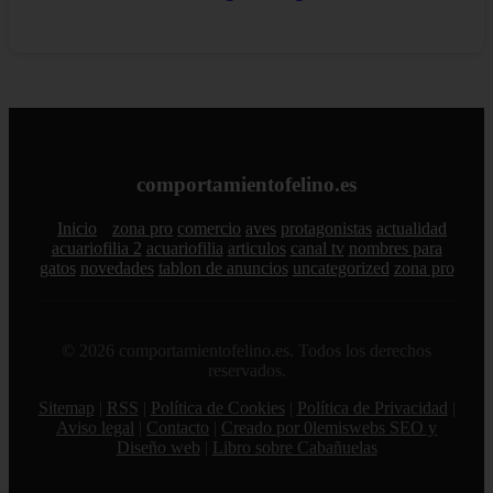
comportamientofelino.es
Inicio
zona pro
comercio
aves
protagonistas
actualidad
acuariofilia 2
acuariofilia
articulos
canal tv
nombres para
gatos
novedades
tablon de anuncios
uncategorized
zona pro
© 2026 comportamientofelino.es. Todos los derechos
reservados.
Sitemap
|
RSS
|
Política de Cookies
|
Política de Privacidad
|
Aviso legal
|
Contacto
|
Creado por 0lemiswebs SEO y
Diseño web
|
Libro sobre Cabañuelas