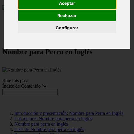
Aceptar
Rechazar
Nombres para Perros
Configurar
Nombre para Perra en Inglés
Nombre para Perra en Inglés
Rate this post
Índice de Contenido 🐾
Introducción y presentación: Nombre para Perra en Inglés
Los mejores Nombre para perra en inglés
Nombre para perra en inglés
Lista de Nombre para perra en inglés