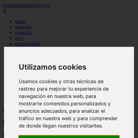
comportamientofelino.es
☰
Inicio
zona pro
comercio
aves
protagonistas
actualidad
acuariofilia 2
acuariofilia
Utilizamos cookies
articulos
canal tv
nombres para gatos
Usamos cookies y otras técnicas de
novedades
tablon de anuncios
rastreo para mejorar tu experiencia de
uncategorized
navegación en nuestra web, para
zona pro
mostrarte contenidos personalizados y
Inicio
>
gatos2
>
Nombre para Perra en Inglés
anuncios adecuados, para analizar el
tráfico en nuestra web y para comprender
Nombre para Perra en Inglés
de donde llegan nuestros visitantes.
📅 12/06/2025