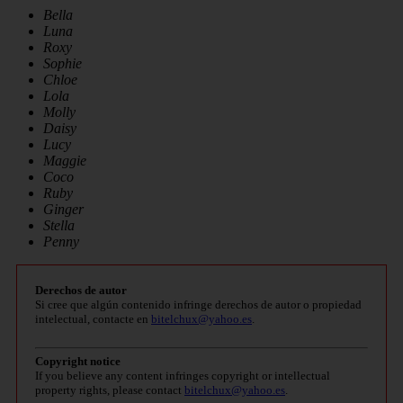
Bella
Luna
Roxy
Sophie
Chloe
Lola
Molly
Daisy
Lucy
Maggie
Coco
Ruby
Ginger
Stella
Penny
Derechos de autor
Si cree que algún contenido infringe derechos de autor o propiedad
intelectual, contacte en
bitelchux@yahoo.es
.
Copyright notice
If you believe any content infringes copyright or intellectual
property rights, please contact
bitelchux@yahoo.es
.