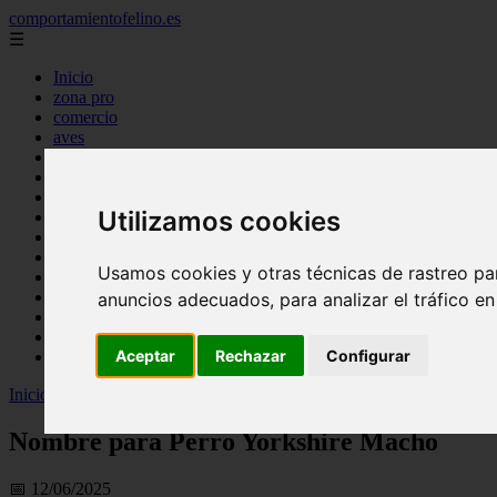
comportamientofelino.es
☰
Inicio
zona pro
comercio
aves
protagonistas
actualidad
acuariofilia 2
Utilizamos cookies
acuariofilia
articulos
canal tv
Usamos cookies y otras técnicas de rastreo pa
nombres para gatos
novedades
anuncios adecuados, para analizar el tráfico e
tablon de anuncios
uncategorized
Aceptar
Rechazar
Configurar
zona pro
Inicio
>
gatos2
>
Nombre para Perro Yorkshire Macho
Nombre para Perro Yorkshire Macho
📅 12/06/2025