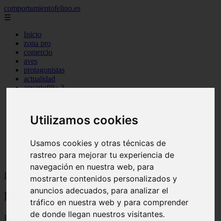
comportamientofelino.es
☰
Inicio
zona pro
comercio
aves
protagonistas
actualidad
acuariofilia 2
acuariofilia
articulos
canal tv
Utilizamos cookies
nombres para gatos
novedades
tablon de anuncios
Usamos cookies y otras técnicas de
uncategorized
rastreo para mejorar tu experiencia de
zona pro
navegación en nuestra web, para
Inicio
>
gatos2
>
Nombre para un Perro de Carreras
mostrarte contenidos personalizados y
anuncios adecuados, para analizar el
Nombre para un Perro de Carreras
tráfico en nuestra web y para comprender
de donde llegan nuestros visitantes.
📅 12/06/2025