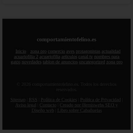
comportamientofelino.es
Inicio
zona pro
comercio
aves
protagonistas
actualidad
acuariofilia 2
acuariofilia
articulos
canal tv
nombres para
gatos
novedades
tablon de anuncios
uncategorized
zona pro
© 2026 comportamientofelino.es. Todos los derechos
reservados.
Sitemap
|
RSS
|
Política de Cookies
|
Política de Privacidad
|
Aviso legal
|
Contacto
|
Creado por 0lemiswebs SEO y
Diseño web
|
Libro sobre Cabañuelas