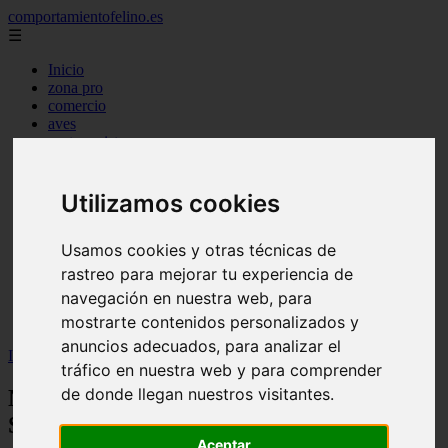
comportamientofelino.es
☰
Inicio
zona pro
comercio
aves
protagonistas
actualidad
acuariofilia 2
acuariofilia
Utilizamos cookies
articulos
canal tv
Usamos cookies y otras técnicas de
nombres para gatos
novedades
rastreo para mejorar tu experiencia de
tablon de anuncios
navegación en nuestra web, para
uncategorized
mostrarte contenidos personalizados y
zona pro
anuncios adecuados, para analizar el
Inicio
>
gatos2
>
Nombres Bíblicos para Perros y su Significado
tráfico en nuestra web y para comprender
de donde llegan nuestros visitantes.
Nombres Bíblicos para Perros y su
Significado
Aceptar