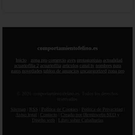
comportamientofelino.es
Inicio
zona pro
comercio
aves
protagonistas
actualidad
acuariofilia 2
acuariofilia
articulos
canal tv
nombres para
gatos
novedades
tablon de anuncios
uncategorized
zona pro
© 2026 comportamientofelino.es. Todos los derechos
reservados.
Sitemap
|
RSS
|
Política de Cookies
|
Política de Privacidad
|
Aviso legal
|
Contacto
|
Creado por 0lemiswebs SEO y
Diseño web
|
Libro sobre Cabañuelas