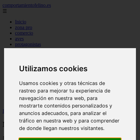
comportamientofelino.es
☰
Inicio
zona pro
comercio
aves
protagonistas
actualidad
acuariofilia 2
acuariofilia
articulos
Utilizamos cookies
canal tv
nombres para gatos
Usamos cookies y otras técnicas de
novedades
tablon de anuncios
rastreo para mejorar tu experiencia de
uncategorized
navegación en nuestra web, para
zona pro
mostrarte contenidos personalizados y
Inicio
>
gatos2
>
Nombres con K para Perras
anuncios adecuados, para analizar el
tráfico en nuestra web y para comprender
Nombres con K para Perras
de donde llegan nuestros visitantes.
📅 12/06/2025