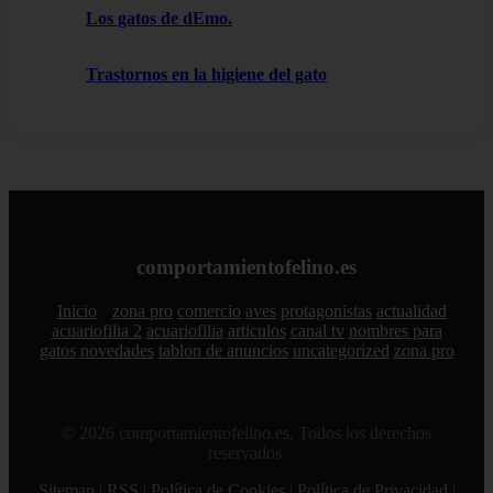
Los gatos de dEmo.
Trastornos en la higiene del gato
comportamientofelino.es
Inicio
zona pro
comercio
aves
protagonistas
actualidad
acuariofilia 2
acuariofilia
articulos
canal tv
nombres para
gatos
novedades
tablon de anuncios
uncategorized
zona pro
© 2026 comportamientofelino.es. Todos los derechos
reservados.
Sitemap
|
RSS
|
Política de Cookies
|
Política de Privacidad
|