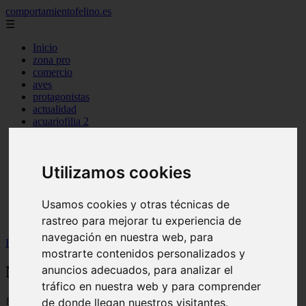
comportamientofelino.es
☰
Inicio
zona pro
comercio
aves
protagonistas
actualidad
acuariofilia 2
acuariofilia
articulos
canal tv
Utilizamos cookies
nombres para gatos
novedades
tablon de anuncios
Usamos cookies y otras técnicas de
uncategorized
zona pro
rastreo para mejorar tu experiencia de
navegación en nuestra web, para
Inicio
>
gatos2
>
Nombres de Perros Machos para Golden
mostrarte contenidos personalizados y
Nombres de Perros Machos para Golden
anuncios adecuados, para analizar el
tráfico en nuestra web y para comprender
📅 12/06/2025
de donde llegan nuestros visitantes.