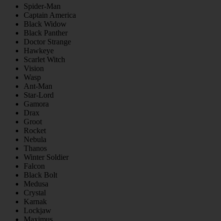
Spider-Man
Captain America
Black Widow
Black Panther
Doctor Strange
Hawkeye
Scarlet Witch
Vision
Wasp
Ant-Man
Star-Lord
Gamora
Drax
Groot
Rocket
Nebula
Thanos
Winter Soldier
Falcon
Black Bolt
Medusa
Crystal
Karnak
Lockjaw
Maximus