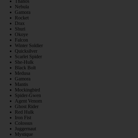
Thanos
Nebula
Gamora
Rocket
Drax
Shuri
Okoye
Falcon
Winter Soldier
Quicksilver
Scarlet Spider
She-Hulk
Black Bolt
Medusa
Gamora
Mantis
Mockingbird
Spider-Gwen
Agent Venom
Ghost Rider
Red Hulk
Iron Fist
Colossus
Juggernaut
Mystique