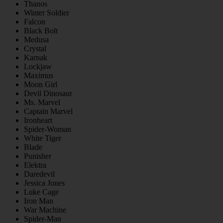
Thanos
Winter Soldier
Falcon
Black Bolt
Medusa
Crystal
Karnak
Lockjaw
Maximus
Moon Girl
Devil Dinosaur
Ms. Marvel
Captain Marvel
Ironheart
Spider-Woman
White Tiger
Blade
Punisher
Elektra
Daredevil
Jessica Jones
Luke Cage
Iron Man
War Machine
Spider-Man