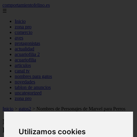
comportamientofelino.es
☰
Inicio
zona pro
comercio
aves
protagonistas
actualidad
acuariofilia 2
acuariofilia
articulos
canal tv
nombres para gatos
novedades
tablon de anuncios
uncategorized
zona pro
Inicio
>
gatos2
>
Nombres de Personajes de Marvel para Perros
Nombres de Personajes de Marvel para
Perros
Utilizamos cookies