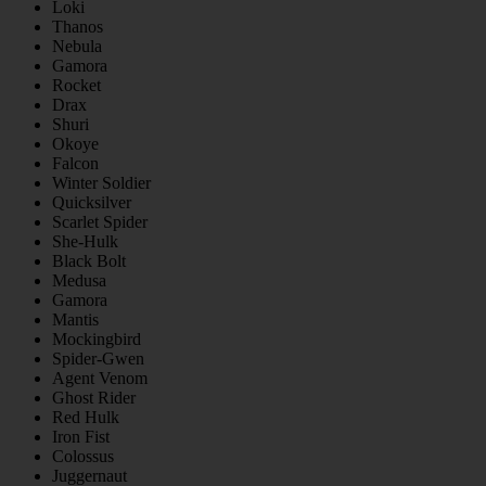
Loki
Thanos
Nebula
Gamora
Rocket
Drax
Shuri
Okoye
Falcon
Winter Soldier
Quicksilver
Scarlet Spider
She-Hulk
Black Bolt
Medusa
Gamora
Mantis
Mockingbird
Spider-Gwen
Agent Venom
Ghost Rider
Red Hulk
Iron Fist
Colossus
Juggernaut