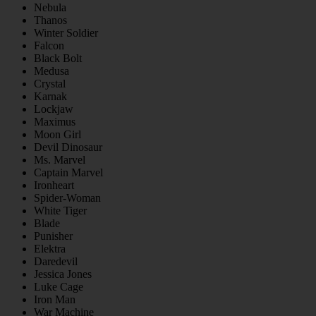
Nebula
Thanos
Winter Soldier
Falcon
Black Bolt
Medusa
Crystal
Karnak
Lockjaw
Maximus
Moon Girl
Devil Dinosaur
Ms. Marvel
Captain Marvel
Ironheart
Spider-Woman
White Tiger
Blade
Punisher
Elektra
Daredevil
Jessica Jones
Luke Cage
Iron Man
War Machine