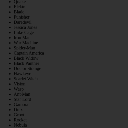
Quake
Elektra
Blade
Punisher
Daredevil
Jessica Jones
Luke Cage
Iron Man
War Machine
Spider-Man
Captain America
Black Widow
Black Panther
Doctor Strange
Hawkeye
Scarlet Witch
Vision
Wasp
Ant-Man
Star-Lord
Gamora
Drax
Groot
Rocket
Nebula