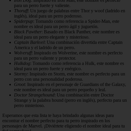
Iron Dog
: Inspirado en Iron Man, este nombre es perfecto
para un perro fuerte y valiente.
Thoruff
: Un juego de palabras entre Thor y woof (ladrido en
inglés), ideal para un perro poderoso.
Spiderpup
: Tomando como referencia a Spider-Man, este
nombre es ideal para un perro ágil y juguetón.
Black Pawther
: Basado en Black Panther, este nombre es
ideal para un perro elegante y misterioso.
Captain Barkvel
: Una combinación divertida entre Captain
America y el ladrido de un perro.
Wolveruff
: Inspirado en Wolverine, este nombre es perfecto
para un perro valiente y protector.
Hulkdog
: Tomando como referencia a Hulk, este nombre es
ideal para un perro fuerte y enérgico.
Stormy
: Inspirado en Storm, este nombre es perfecto para un
perro con una personalidad poderosa.
Groot
: Inspirado en el personaje de Guardians of the Galaxy,
este nombre es ideal para un perro pequeño y leal.
Doctor Strangehound
: Una combinación entre Doctor
Strange y la palabra hound (perro en inglés), perfecto para un
perro misterioso.
Esperamos que esta lista te haya brindado algunas ideas para
encontrar el nombre perfecto para tu perro inspirado en los
personajes de Marvel. ¡Diviértete eligiendo el nombre ideal para tu