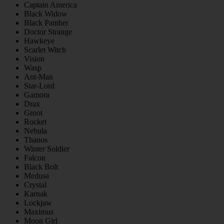
Captain America
Black Widow
Black Panther
Doctor Strange
Hawkeye
Scarlet Witch
Vision
Wasp
Ant-Man
Star-Lord
Gamora
Drax
Groot
Rocket
Nebula
Thanos
Winter Soldier
Falcon
Black Bolt
Medusa
Crystal
Karnak
Lockjaw
Maximus
Moon Girl