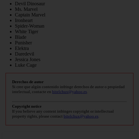
Devil Dinosaur
Ms. Marvel
Captain Marvel
Ironheart
Spider-Woman
White Tiger
Blade
Punisher
Elektra
Daredevil
Jessica Jones
Luke Cage
Derechos de autor
Si cree que algún contenido infringe derechos de autor o propiedad
intelectual, contacte en
bitelchux@yahoo.es
.
Copyright notice
If you believe any content infringes copyright or intellectual
property rights, please contact
bitelchux@yahoo.es
.