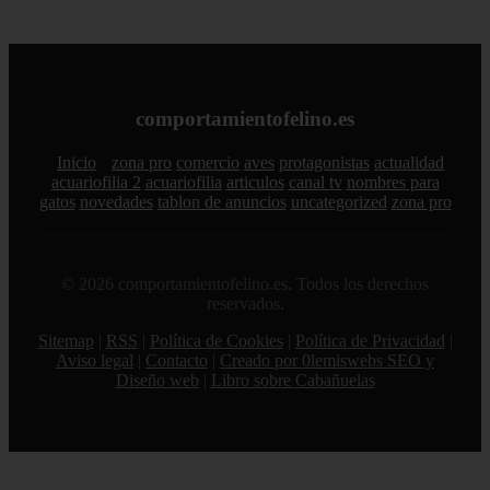
comportamientofelino.es
Inicio
zona pro
comercio
aves
protagonistas
actualidad
acuariofilia 2
acuariofilia
articulos
canal tv
nombres para
gatos
novedades
tablon de anuncios
uncategorized
zona pro
© 2026 comportamientofelino.es. Todos los derechos
reservados.
Sitemap
|
RSS
|
Política de Cookies
|
Política de Privacidad
|
Aviso legal
|
Contacto
|
Creado por 0lemiswebs SEO y
Diseño web
|
Libro sobre Cabañuelas