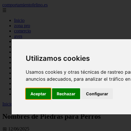
comportamientofelino.es
☰
Inicio
zona pro
comercio
aves
protagonistas
actualidad
acuariofilia 2
Utilizamos cookies
acuariofilia
articulos
canal tv
Usamos cookies y otras técnicas de rastreo pa
nombres para gatos
novedades
anuncios adecuados, para analizar el tráfico e
tablon de anuncios
uncategorized
Aceptar
Rechazar
Configurar
zona pro
Inicio
>
gatos2
>
Nombres de Piedras para Perros
Nombres de Piedras para Perros
📅 12/06/2025