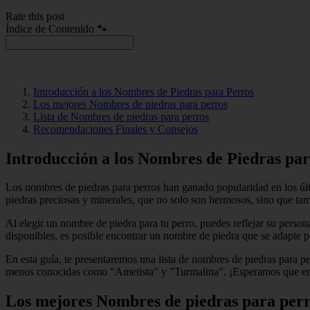
Rate this post
Índice de Contenido 🐾
Introducción a los Nombres de Piedras para Perros
Los mejores Nombres de piedras para perros
Lista de Nombres de piedras para perros
Recomendaciones Finales y Consejos
Introducción a los Nombres de Piedras pa
Los nombres de piedras para perros han ganado popularidad en los últ
piedras preciosas y minerales, que no solo son hermosos, sino que tam
Al elegir un nombre de piedra para tu perro, puedes reflejar su perso
disponibles, es posible encontrar un nombre de piedra que se adapte p
En esta guía, te presentaremos una lista de nombres de piedras para 
menos conocidas como "Ametista" y "Turmalina". ¡Esperamos que encu
Los mejores Nombres de piedras para per