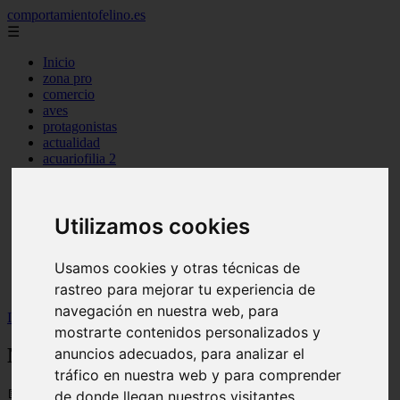
comportamientofelino.es
☰
Inicio
zona pro
comercio
aves
protagonistas
actualidad
acuariofilia 2
acuariofilia
articulos
canal tv
Utilizamos cookies
nombres para gatos
novedades
tablon de anuncios
Usamos cookies y otras técnicas de
uncategorized
zona pro
rastreo para mejorar tu experiencia de
navegación en nuestra web, para
Inicio
>
gatos2
>
Nombres del Rey León para Perros
mostrarte contenidos personalizados y
Nombres del Rey León para Perros
anuncios adecuados, para analizar el
tráfico en nuestra web y para comprender
📅 12/06/2025
de donde llegan nuestros visitantes.