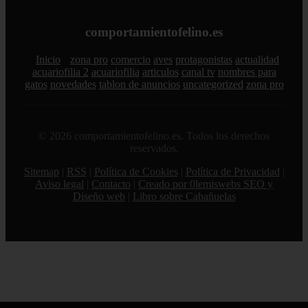
comportamientofelino.es
Inicio
zona pro
comercio
aves
protagonistas
actualidad
acuariofilia 2
acuariofilia
articulos
canal tv
nombres para
gatos
novedades
tablon de anuncios
uncategorized
zona pro
© 2026 comportamientofelino.es. Todos los derechos
reservados.
Sitemap
|
RSS
|
Política de Cookies
|
Política de Privacidad
|
Aviso legal
|
Contacto
|
Creado por 0lemiswebs SEO y
Diseño web
|
Libro sobre Cabañuelas