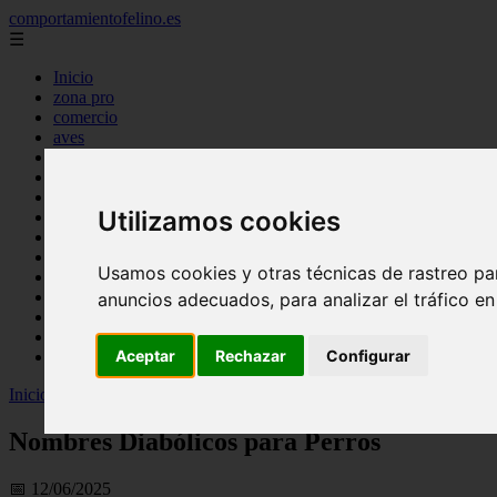
comportamientofelino.es
☰
Inicio
zona pro
comercio
aves
protagonistas
actualidad
acuariofilia 2
Utilizamos cookies
acuariofilia
articulos
canal tv
Usamos cookies y otras técnicas de rastreo pa
nombres para gatos
novedades
anuncios adecuados, para analizar el tráfico e
tablon de anuncios
uncategorized
Aceptar
Rechazar
Configurar
zona pro
Inicio
>
gatos2
>
Nombres Diabólicos para Perros
Nombres Diabólicos para Perros
📅 12/06/2025