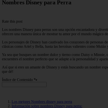
Nombres Disney para Perra
Rate this post
Los nombres Disney para perras son una opción encantadora y divertid
ofrecen una manera única de mostrar tu amor por el mundo mágico de 
Los personajes de Disney han cautivado los corazones de personas de 
clásicas como Ariel y Bella, hasta las heroínas valientes como Mulán
Ya sea que busques un nombre dulce y tierno como Daisy o Minnie, 
encuentres el nombre perfecto que se adapte a la personalidad y apari
Así que si eres un amante de Disney y estás buscando un nombre espec
que dé!
Índice de Contenido 🐾
Los mejores Nombres disney para perra
Información sobre nombres Disney para perra: