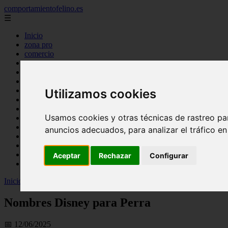
comportamientofelino.es
☰
Inicio
zona pro
comercio
aves
protagonistas
actualidad
acuariofilia 2
Utilizamos cookies
acuariofilia
articulos
Usamos cookies y otras técnicas de rastreo pa
canal tv
nombres para gatos
anuncios adecuados, para analizar el tráfico e
novedades
tablon de anuncios
uncategorized
Aceptar
Rechazar
Configurar
zona pro
Inicio
>
gatos2
>
Nombres Disney para Perra
Nombres Disney para Perra
📅 12/06/2025