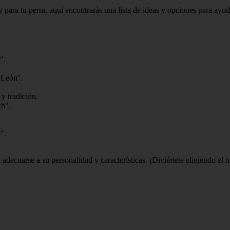
ara tu perra, aquí encontrarás una lista de ideas y opciones para ayu
".
 León".
y tradición.
ch".
".
 adecuarse a su personalidad y características. ¡Diviértete eligiendo el