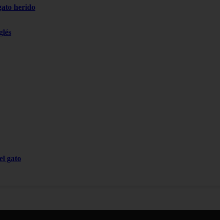
gato herido
glés
el gato