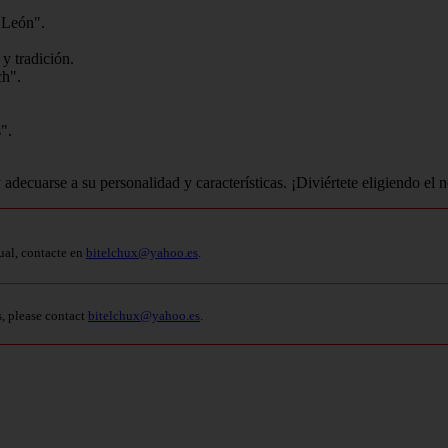
 León".
y tradición.
ch".
".
 adecuarse a su personalidad y características. ¡Diviértete eligiendo el
ual, contacte en
bitelchux@yahoo.es
.
s, please contact
bitelchux@yahoo.es
.