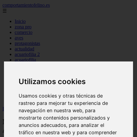
comportamientofelino.es
☰
Inicio
zona pro
comercio
aves
protagonistas
actualidad
acuariofilia 2
acuariofilia
articulos
canal tv
nombres para gatos
Utilizamos cookies
novedades
tablon de anuncios
uncategorized
Usamos cookies y otras técnicas de
zona pro
rastreo para mejorar tu experiencia de
Inicio
>
gatos2
>
Nombres Graciosos para Perros Argentina
navegación en nuestra web, para
mostrarte contenidos personalizados y
Nombres Graciosos para Perros
anuncios adecuados, para analizar el
Argentina
tráfico en nuestra web y para comprender