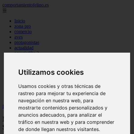
comportamientofelino.es
☰
Inicio
zona pro
comercio
aves
protagonistas
actualidad
acuariofilia 2
acuariofilia
articulos
canal tv
Utilizamos cookies
nombres para gatos
novedades
tablon de anuncios
Usamos cookies y otras técnicas de
uncategorized
rastreo para mejorar tu experiencia de
zona pro
navegación en nuestra web, para
Inicio
>
gatos2
>
Nombres Graciosos para Perros Salchicha
mostrarte contenidos personalizados y
anuncios adecuados, para analizar el
Nombres Graciosos para Perros
tráfico en nuestra web y para comprender
Salchicha
de donde llegan nuestros visitantes.