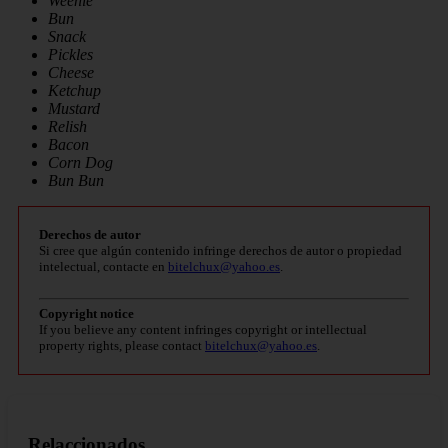
Weenie
Bun
Snack
Pickles
Cheese
Ketchup
Mustard
Relish
Bacon
Corn Dog
Bun Bun
Derechos de autor
Si cree que algún contenido infringe derechos de autor o propiedad
intelectual, contacte en
bitelchux@yahoo.es
.
Copyright notice
If you believe any content infringes copyright or intellectual
property rights, please contact
bitelchux@yahoo.es
.
Relaccionados