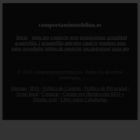
comportamientofelino.es
Inicio
zona pro
comercio
aves
protagonistas
actualidad
acuariofilia 2
acuariofilia
articulos
canal tv
nombres para
gatos
novedades
tablon de anuncios
uncategorized
zona pro
© 2026 comportamientofelino.es. Todos los derechos
reservados.
Sitemap
|
RSS
|
Política de Cookies
|
Política de Privacidad
|
Aviso legal
|
Contacto
|
Creado por 0lemiswebs SEO y
Diseño web
|
Libro sobre Cabañuelas