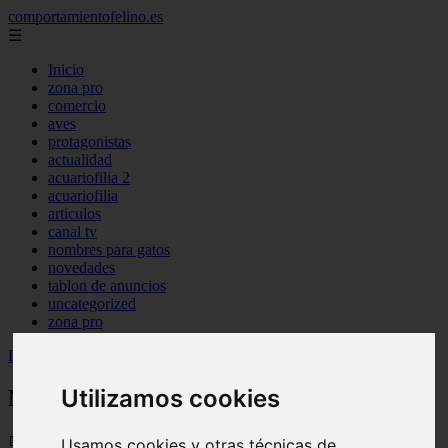
comportamientofelino.es
☰
Inicio
zona pro
comercio
aves
protagonistas
actualidad
acuariofilia 2
acuariofilia
articulos
canal tv
nombres para gatos
novedades
tablon de anuncios
uncategorized
zona pro
Inicio
>
gatos2
>
Nombres Japoneses para Perro Hembra
Utilizamos cookies
Nombres Japoneses para Perro Hembra
📅 12/06/2025
Usamos cookies y otras técnicas de