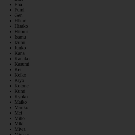
Ena
Fumi
Gen
Hikari
Hisako
Hitomi
Isamu
Izumi
Junko
Kana
Kanako
Kasumi
Kei
Keiko
Kiyo
Kotone
Kumi
Kyoko
Maiko
Mariko
Mei
Miho
Miki
Miwa
Miyako