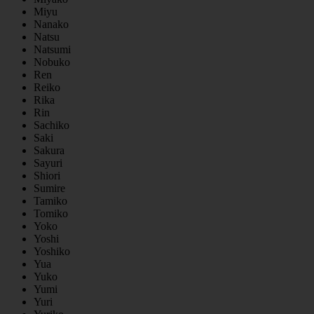
Miyu
Nanako
Natsu
Natsumi
Nobuko
Ren
Reiko
Rika
Rin
Sachiko
Saki
Sakura
Sayuri
Shiori
Sumire
Tamiko
Tomiko
Yoko
Yoshi
Yoshiko
Yua
Yuko
Yumi
Yuri