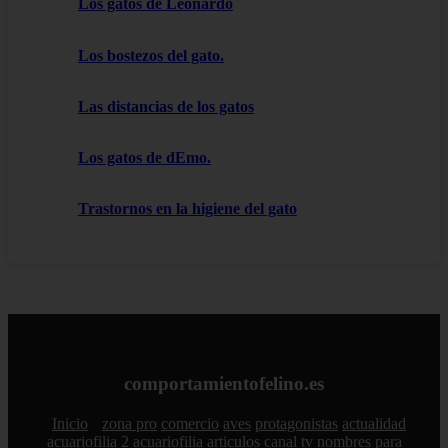
Los gatos de Leonardo
Los bostezos del gato.
Las distancias de los gatos
Los gatos de dEmo.
Trastornos en la higiene del gato
comportamientofelino.es
Inicio
zona pro
comercio
aves
protagonistas
actualidad
acuariofilia 2
acuariofilia
articulos
canal tv
nombres para