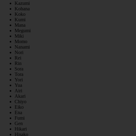
Kazumi
Kohana
Koko
Kumi
Mana
Megumi
Miki
Momo
Nanami
Nori
Rei
Rin
Sora
Tora
Yori
Yua
Airi
Akari
Chiyo
Eiko
Ena
Fumi
Gen
Hikari
Hisako