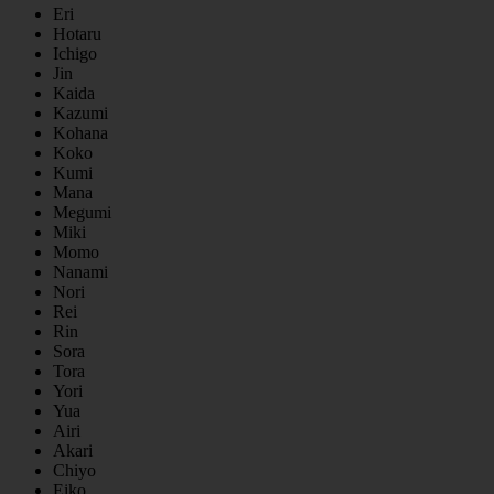
Eri
Hotaru
Ichigo
Jin
Kaida
Kazumi
Kohana
Koko
Kumi
Mana
Megumi
Miki
Momo
Nanami
Nori
Rei
Rin
Sora
Tora
Yori
Yua
Airi
Akari
Chiyo
Eiko