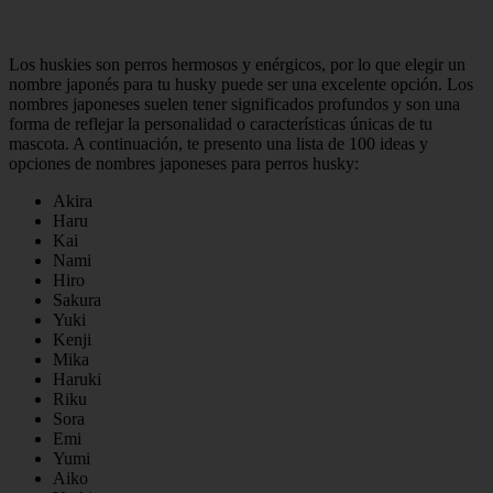
Los huskies son perros hermosos y enérgicos, por lo que elegir un
nombre japonés para tu husky puede ser una excelente opción. Los
nombres japoneses suelen tener significados profundos y son una
forma de reflejar la personalidad o características únicas de tu
mascota. A continuación, te presento una lista de 100 ideas y
opciones de nombres japoneses para perros husky:
Akira
Haru
Kai
Nami
Hiro
Sakura
Yuki
Kenji
Mika
Haruki
Riku
Sora
Emi
Yumi
Aiko