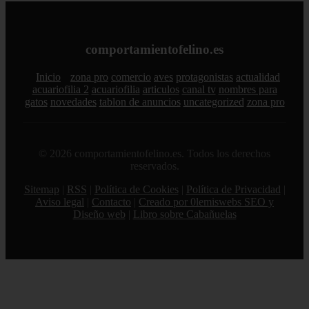
comportamientofelino.es
Inicio
zona pro
comercio
aves
protagonistas
actualidad
acuariofilia 2
acuariofilia
articulos
canal tv
nombres para
gatos
novedades
tablon de anuncios
uncategorized
zona pro
© 2026 comportamientofelino.es. Todos los derechos
reservados.
Sitemap
|
RSS
|
Política de Cookies
|
Política de Privacidad
|
Aviso legal
|
Contacto
|
Creado por 0lemiswebs SEO y
Diseño web
|
Libro sobre Cabañuelas