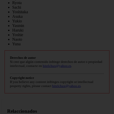
Ryota
Sachi
Yoshitaka
Asuka
Yukio
Yasmin
Haruki
Yoshie
Naoto
Yuna
Derechos de autor
Si cree que algún contenido infringe derechos de autor o propiedad
intelectual, contacte en
bitelchux@yahoo.es
.
Copyright notice
If you believe any content infringes copyright or intellectual
property rights, please contact
bitelchux@yahoo.es
.
Relaccionados