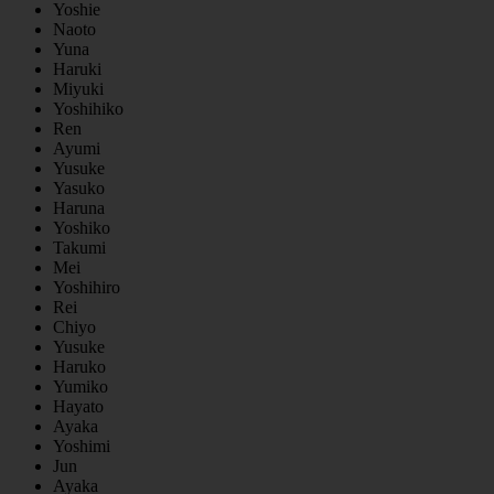
Yoshie
Naoto
Yuna
Haruki
Miyuki
Yoshihiko
Ren
Ayumi
Yusuke
Yasuko
Haruna
Yoshiko
Takumi
Mei
Yoshihiro
Rei
Chiyo
Yusuke
Haruko
Yumiko
Hayato
Ayaka
Yoshimi
Jun
Ayaka