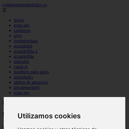
comportamientofelino.es
☰
Inicio
zona pro
comercio
aves
protagonistas
actualidad
acuariofilia 2
acuariofilia
articulos
canal tv
nombres para gatos
novedades
tablon de anuncios
uncategorized
zona pro
Inicio
>
gatos2
>
Nombres Japoneses para Perros Husky
Nombres Japoneses para Perros Husky
Utilizamos cookies
📅 12/06/2025