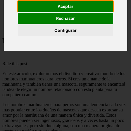
Aceptar
Nombres para Perros
Rechazar
Nombres Marihuaneros para Perros
Configurar
Nombres Marihuaneros para Perros
Rate this post
En este artículo, exploraremos el divertido y creativo mundo de los
nombres marihuaneros para perros. Si eres un amante de la
marihuana y también tienes una mascota, seguramente te encantará
la idea de elegir un nombre relacionado con esta planta para tu
compañero canino.
Los nombres marihuaneros para perros son una tendencia cada vez
más popular entre los dueños de mascotas que desean expresar su
amor por la marihuana de una manera única y divertida. Estos
nombres pueden ser ingeniosos, graciosos y a veces hasta un poco
extravagantes, pero sin duda alguna, son una manera original de
mostrar tu pasión por esta planta.