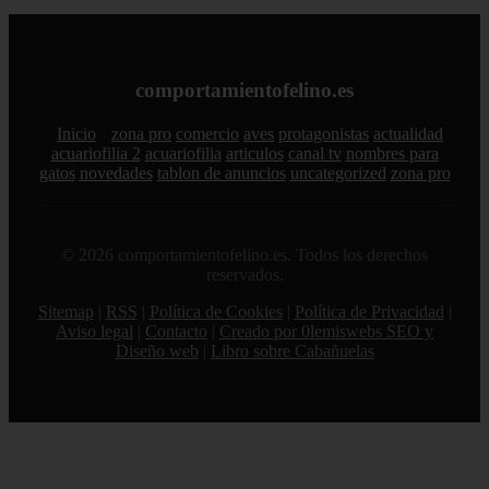
comportamientofelino.es
Inicio
zona pro
comercio
aves
protagonistas
actualidad
acuariofilia 2
acuariofilia
articulos
canal tv
nombres para
gatos
novedades
tablon de anuncios
uncategorized
zona pro
© 2026 comportamientofelino.es. Todos los derechos
reservados.
Sitemap
|
RSS
|
Política de Cookies
|
Política de Privacidad
|
Aviso legal
|
Contacto
|
Creado por 0lemiswebs SEO y
Diseño web
|
Libro sobre Cabañuelas