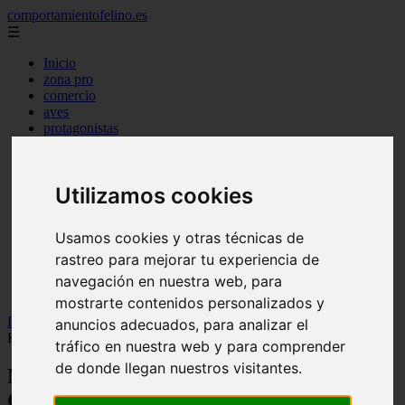
comportamientofelino.es
☰
Inicio
zona pro
comercio
aves
protagonistas
actualidad
acuariofilia 2
acuariofilia
Utilizamos cookies
articulos
canal tv
nombres para gatos
Usamos cookies y otras técnicas de
novedades
rastreo para mejorar tu experiencia de
tablon de anuncios
uncategorized
navegación en nuestra web, para
zona pro
mostrarte contenidos personalizados y
Inicio
>
gatos2
>
Nombres Originales para Perros Chihuahua
anuncios adecuados, para analizar el
Hembras
tráfico en nuestra web y para comprender
de donde llegan nuestros visitantes.
Nombres Originales para Perros
Chihuahua Hembras