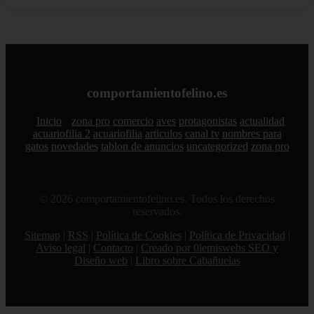
comportamientofelino.es
Inicio
zona pro
comercio
aves
protagonistas
actualidad
acuariofilia 2
acuariofilia
articulos
canal tv
nombres para
gatos
novedades
tablon de anuncios
uncategorized
zona pro
© 2026 comportamientofelino.es. Todos los derechos
reservados.
Sitemap
|
RSS
|
Política de Cookies
|
Política de Privacidad
|
Aviso legal
|
Contacto
|
Creado por 0lemiswebs SEO y
Diseño web
|
Libro sobre Cabañuelas