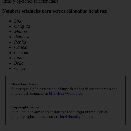
ideas y opciones relacionadas:
Nombres originales para perros chihuahua hembras:
Lola
Chiquita
Minnie
Princesa
Pepita
Canela
Chispita
Luna
Bella
Chica
Derechos de autor
Si cree que algún contenido infringe derechos de autor o propiedad
intelectual, contacte en
bitelchux@yahoo.es
.
Copyright notice
If you believe any content infringes copyright or intellectual
property rights, please contact
bitelchux@yahoo.es
.