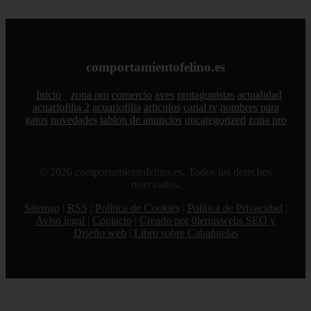
comportamientofelino.es
Inicio
zona pro
comercio
aves
protagonistas
actualidad
acuariofilia 2
acuariofilia
articulos
canal tv
nombres para
gatos
novedades
tablon de anuncios
uncategorized
zona pro
© 2026 comportamientofelino.es. Todos los derechos
reservados.
Sitemap
|
RSS
|
Política de Cookies
|
Política de Privacidad
|
Aviso legal
|
Contacto
|
Creado por 0lemiswebs SEO y
Diseño web
|
Libro sobre Cabañuelas