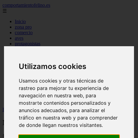
comportamientofelino.es
☰
Inicio
zona pro
comercio
aves
protagonistas
actualidad
acuariofilia 2
acuariofilia
Utilizamos cookies
articulos
canal tv
nombres para gatos
Usamos cookies y otras técnicas de
novedades
rastreo para mejorar tu experiencia de
tablon de anuncios
uncategorized
navegación en nuestra web, para
zona pro
mostrarte contenidos personalizados y
Inicio
>
gatos2
>
Nombres Otaku para Gatos
anuncios adecuados, para analizar el
tráfico en nuestra web y para comprender
Nombres Otaku para Gatos
de donde llegan nuestros visitantes.
📅 12/06/2025