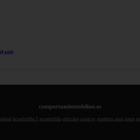
el gato
comportamientofelino.es
alidad
acuariofilia 2
acuariofilia
articulos
canal tv
nombres para gatos
n