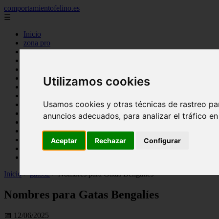
comportamientofelino.es
☰
Inicio
zona pro
comercio
aves
protagonistas
actualidad
Utilizamos cookies
acuariofilia 2
acuariofilia
Usamos cookies y otras técnicas de rastreo pa
articulos
canal tv
anuncios adecuados, para analizar el tráfico e
nombres para gatos
novedades
tablon de anuncios
Aceptar
Rechazar
Configurar
uncategorized
zona pro
Inicio
>
gatos2
>
Nombres para Gatas Bengalíes
Nombres para Gatas Bengalíes
📅 12/06/2025