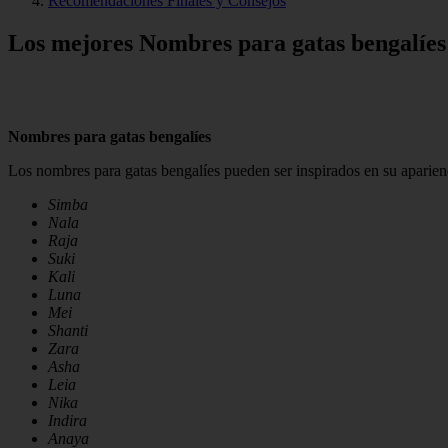
Recomendaciones Finales y Consejos
Los mejores Nombres para gatas bengalíes
Nombres para gatas bengalíes
Los nombres para gatas bengalíes pueden ser inspirados en su aparienci
Simba
Nala
Raja
Suki
Kali
Luna
Mei
Shanti
Zara
Asha
Leia
Nika
Indira
Anaya