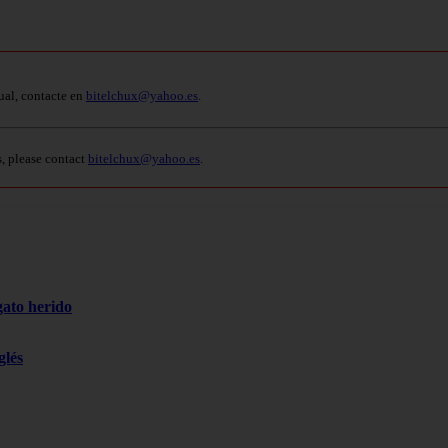
ual, contacte en
bitelchux@yahoo.es
.
s, please contact
bitelchux@yahoo.es
.
gato herido
glés