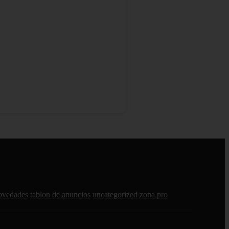
ovedades
tablon de anuncios
uncategorized
zona pro