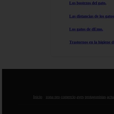
Los bostezos del gato.
Las distancias de los gatos
Los gatos de dEmo.
Trastornos en la higiene d
Inicio
zona pro
comercio
aves
protagonistas
actu