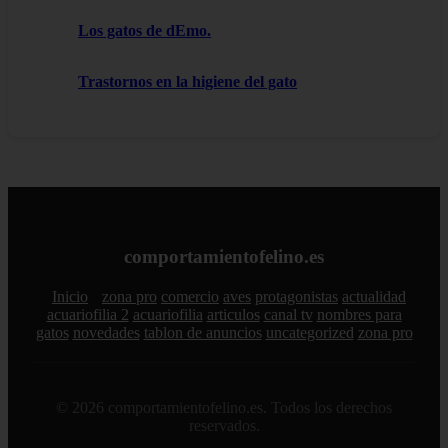
Los gatos de dEmo.
Trastornos en la higiene del gato
comportamientofelino.es
Inicio
zona pro
comercio
aves
protagonistas
actualidad
acuariofilia 2
acuariofilia
articulos
canal tv
nombres para
gatos
novedades
tablon de anuncios
uncategorized
zona pro
© 2026 comportamientofelino.es. Todos los derechos
reservados.