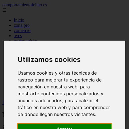
comportamientofelino.es
☰
Inicio
zona pro
comercio
aves
protagonistas
actualidad
acuariofilia 2
acuariofilia
Utilizamos cookies
articulos
canal tv
nombres para gatos
Usamos cookies y otras técnicas de
novedades
rastreo para mejorar tu experiencia de
tablon de anuncios
navegación en nuestra web, para
uncategorized
zona pro
mostrarte contenidos personalizados y
anuncios adecuados, para analizar el
Inicio
>
gatos2
>
Nombres para Gatos Machos Color Gris
tráfico en nuestra web y para comprender
Nombres para Gatos Machos Color Gris
de donde llegan nuestros visitantes.
📅 12/06/2025
Aceptar