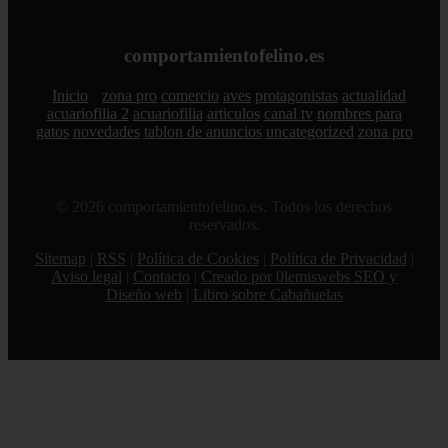
comportamientofelino.es
Inicio
zona pro
comercio
aves
protagonistas
actualidad
acuariofilia 2
acuariofilia
articulos
canal tv
nombres para
gatos
novedades
tablon de anuncios
uncategorized
zona pro
© 2026 comportamientofelino.es. Todos los derechos
reservados.
Sitemap
|
RSS
|
Política de Cookies
|
Política de Privacidad
|
Aviso legal
|
Contacto
|
Creado por 0lemiswebs SEO y
Diseño web
|
Libro sobre Cabañuelas