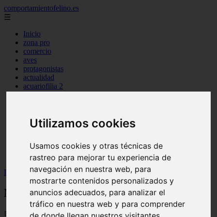
comportamientofelino.es
☰
Inicio
zona pro
comercio
aves
protagonistas
actualidad
acuariofilia 2
acuariofilia
articulos
canal tv
Utilizamos cookies
nombres para gatos
novedades
tablon de anuncios
Usamos cookies y otras técnicas de
uncategorized
zona pro
rastreo para mejorar tu experiencia de
navegación en nuestra web, para
Inicio
>
gatos2
>
Nombres para Gatos Rojos
mostrarte contenidos personalizados y
Nombres para Gatos Rojos
anuncios adecuados, para analizar el
tráfico en nuestra web y para comprender
📅 12/06/2025
de donde llegan nuestros visitantes.