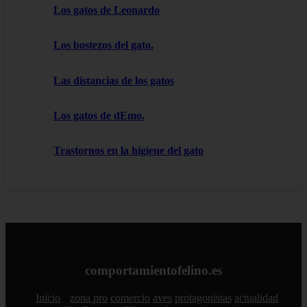
Los gatos de Leonardo
Los bostezos del gato.
Las distancias de los gatos
Los gatos de dEmo.
Trastornos en la higiene del gato
comportamientofelino.es
Inicio
zona pro
comercio
aves
protagonistas
actualidad