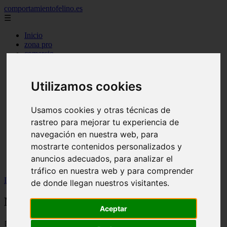
comportamientofelino.es
☰
Inicio
zona pro
comercio
aves
protagonistas
actualidad
Utilizamos cookies
acuariofilia 2
acuariofilia
articulos
Usamos cookies y otras técnicas de
canal tv
rastreo para mejorar tu experiencia de
nombres para gatos
navegación en nuestra web, para
novedades
tablon de anuncios
mostrarte contenidos personalizados y
uncategorized
anuncios adecuados, para analizar el
zona pro
tráfico en nuestra web y para comprender
Inicio
>
gatos2
>
Nombres para Perras de Películas
de donde llegan nuestros visitantes.
Nombres para Perras de Películas
Aceptar
📅 12/06/2025