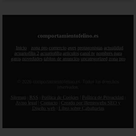
comportamientofelino.es
Inicio
zona pro
comercio
aves
protagonistas
actualidad
acuariofilia 2
acuariofilia
articulos
canal tv
nombres para
gatos
novedades
tablon de anuncios
uncategorized
zona pro
© 2026 comportamientofelino.es. Todos los derechos
reservados.
Sitemap
|
RSS
|
Política de Cookies
|
Política de Privacidad
|
Aviso legal
|
Contacto
|
Creado por 0lemiswebs SEO y
Diseño web
|
Libro sobre Cabañuelas