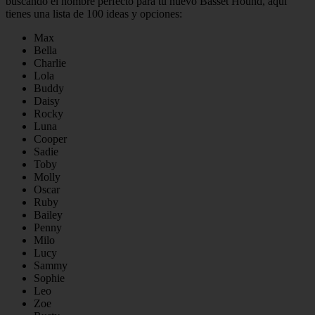
buscando el nombre perfecto para tu nuevo Basset Hound, aquí
tienes una lista de 100 ideas y opciones:
Max
Bella
Charlie
Lola
Buddy
Daisy
Rocky
Luna
Cooper
Sadie
Toby
Molly
Oscar
Ruby
Bailey
Penny
Milo
Lucy
Sammy
Sophie
Leo
Zoe