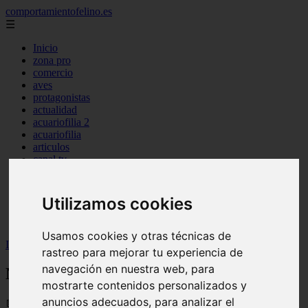
comportamientofelino.es
☰
Inicio
zona pro
comercio
aves
protagonistas
actualidad
acuariofilia 2
acuariofilia
articulos
canal tv
nombres para gatos
novedades
tablon de anuncios
Utilizamos cookies
uncategorized
zona pro
Usamos cookies y otras técnicas de
Inicio
>
gatos2
>
Nombres para Perros Basset Hound
rastreo para mejorar tu experiencia de
navegación en nuestra web, para
Nombres para Perros Basset Hound
mostrarte contenidos personalizados y
anuncios adecuados, para analizar el
📅 12/06/2025