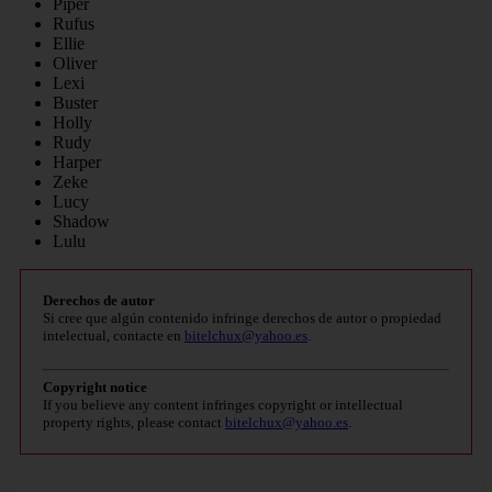
Piper
Rufus
Ellie
Oliver
Lexi
Buster
Holly
Rudy
Harper
Zeke
Lucy
Shadow
Lulu
Derechos de autor
Si cree que algún contenido infringe derechos de autor o propiedad
intelectual, contacte en
bitelchux@yahoo.es
.
Copyright notice
If you believe any content infringes copyright or intellectual
property rights, please contact
bitelchux@yahoo.es
.