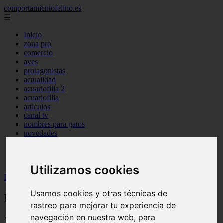
comportamientofelino.es
☰
Inicio
zona pro
comercio
aves
protagonistas
actualidad
acuariofilia 2
acuariofilia
articulos
canal tv
nombres para gatos
novedades
tablon de anuncios
uncategorized
zona pro
Utilizamos cookies
Inicio
>
gatos2
>
Nombres para Perros Belga
Usamos cookies y otras técnicas de
Nombres para Perros Belga
rastreo para mejorar tu experiencia de
navegación en nuestra web, para
📅 12/06/2025