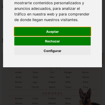
mostrarte contenidos personalizados y
anuncios adecuados, para analizar el
tráfico en nuestra web y para comprender
Nombres para Perros
de donde llegan nuestros visitantes.
Nombres para Perros Belga
Aceptar
Nombres para Perros Belga
Rechazar
Configurar