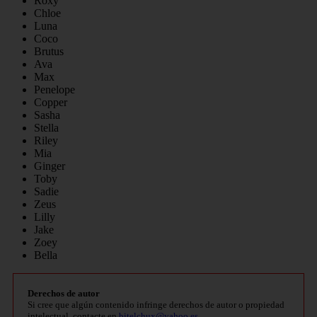
Roxy
Chloe
Luna
Coco
Brutus
Ava
Max
Penelope
Copper
Sasha
Stella
Riley
Mia
Ginger
Toby
Sadie
Zeus
Lilly
Jake
Zoey
Bella
Derechos de autor
Si cree que algún contenido infringe derechos de autor o propiedad
intelectual, contacte en
bitelchux@yahoo.es
.