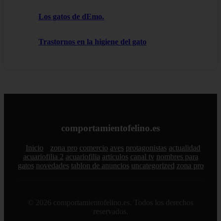
Los gatos de dEmo.
Trastornos en la higiene del gato
comportamientofelino.es
Inicio
zona pro
comercio
aves
protagonistas
actualidad
acuariofilia 2
acuariofilia
articulos
canal tv
nombres para
gatos
novedades
tablon de anuncios
uncategorized
zona pro
© 2026 comportamientofelino.es. Todos los derechos
reservados.