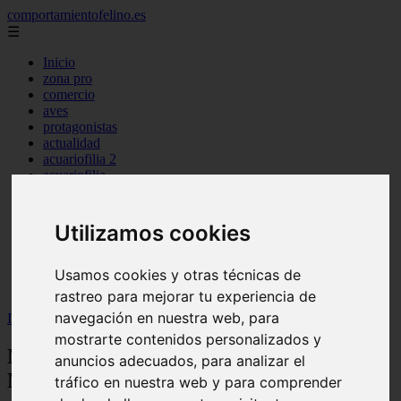
comportamientofelino.es
☰
Inicio
zona pro
comercio
aves
protagonistas
actualidad
acuariofilia 2
acuariofilia
articulos
canal tv
nombres para gatos
Utilizamos cookies
novedades
tablon de anuncios
uncategorized
Usamos cookies y otras técnicas de
zona pro
rastreo para mejorar tu experiencia de
navegación en nuestra web, para
Inicio
>
gatos2
>
Nombres para Perros Boston Terrier Machos
mostrarte contenidos personalizados y
Nombres para Perros Boston Terrier
anuncios adecuados, para analizar el
Machos
tráfico en nuestra web y para comprender