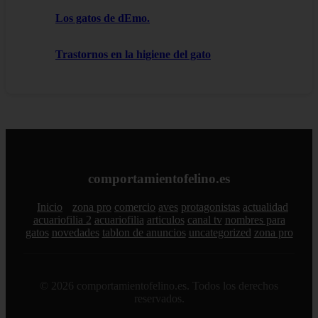
Los gatos de dEmo.
Trastornos en la higiene del gato
comportamientofelino.es
Inicio
zona pro
comercio
aves
protagonistas
actualidad
acuariofilia 2
acuariofilia
articulos
canal tv
nombres para
gatos
novedades
tablon de anuncios
uncategorized
zona pro
© 2026 comportamientofelino.es. Todos los derechos
reservados.