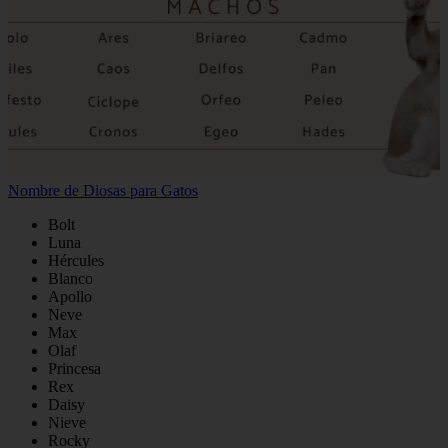
Nombre de Diosas para Gatos
Bolt
Luna
Hércules
Blanco
Apollo
Neve
Max
Olaf
Princesa
Rex
Daisy
Nieve
Rocky