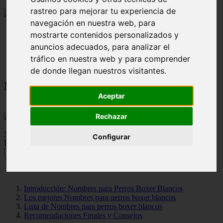
rastreo para mejorar tu experiencia de
navegación en nuestra web, para
mostrarte contenidos personalizados y
Nombres para Perros
anuncios adecuados, para analizar el
Nombres para Perros Boxer Blancos
tráfico en nuestra web y para comprender
de donde llegan nuestros visitantes.
Nombres para Perros Boxer Blancos
Aceptar
Rechazar
5/5 - (1 voto)
Configurar
Índice de Contenido 🐾
Introducción: Nombres para Perros Boxer Blancos
Los mejores Nombres para perros boxer blancos
Lista de Nombres para perros boxer blancos
Recomendaciones Finales y Consejos