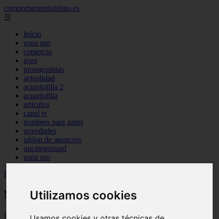
comportamientofelino.es
☰
Inicio
zona pro
comercio
aves
protagonistas
actualidad
acuariofilia 2
acuariofilia
articulos
canal tv
nombres para gatos
novedades
tablon de anuncios
uncategorized
zona pro
Inicio
>
gatos2
>
Nombres para Perros Boxer Blancos
Utilizamos cookies
Nombres para Perros Boxer Blancos
📅 12/06/2025
Usamos cookies y otras técnicas de