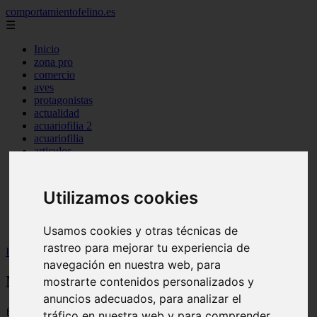
comportamientofelino.es
☰
Inicio
zona pro
comercio
aves
protagonistas
actualidad
acuariofilia 2
acuariofilia
articulos
canal tv
nombres para gatos
novedades
Utilizamos cookies
tablon de anuncios
uncategorized
zona pro
Usamos cookies y otras técnicas de
rastreo para mejorar tu experiencia de
Inicio
>
gatos2
>
Nombres para Perros Cachorros
navegación en nuestra web, para
Nombres para Perros Cachorros
mostrarte contenidos personalizados y
anuncios adecuados, para analizar el
📅 12/06/2025
tráfico en nuestra web y para comprender