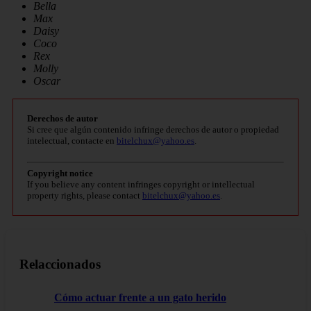
Bella
Max
Daisy
Coco
Rex
Molly
Oscar
Derechos de autor
Si cree que algún contenido infringe derechos de autor o propiedad
intelectual, contacte en
bitelchux@yahoo.es
.
Copyright notice
If you believe any content infringes copyright or intellectual
property rights, please contact
bitelchux@yahoo.es
.
Relaccionados
Cómo actuar frente a un gato herido