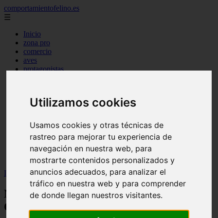
comportamientofelino.es
☰
Inicio
zona pro
comercio
aves
protagonistas
actualidad
acuariofilia 2
acuariofilia
Utilizamos cookies
articulos
canal tv
nombres para gatos
Usamos cookies y otras técnicas de
novedades
rastreo para mejorar tu experiencia de
tablon de anuncios
uncategorized
navegación en nuestra web, para
zona pro
mostrarte contenidos personalizados y
anuncios adecuados, para analizar el
Inicio
>
gatos2
>
Nombres para Perros con Mancha en el Ojo
tráfico en nuestra web y para comprender
Nombres para Perros con Mancha en el
de donde llegan nuestros visitantes.
Ojo