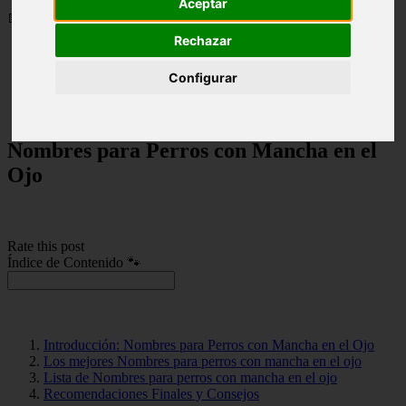
Aceptar
📅 12/06/2025
Rechazar
Nombres para Perros
Configurar
Nombres para Perros con Mancha en el Ojo
Nombres para Perros con Mancha en el
Ojo
Rate this post
Índice de Contenido 🐾
Introducción: Nombres para Perros con Mancha en el Ojo
Los mejores Nombres para perros con mancha en el ojo
Lista de Nombres para perros con mancha en el ojo
Recomendaciones Finales y Consejos