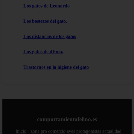
Los gatos de Leonardo
Los bostezos del gato.
Las distancias de los gatos
Los gatos de dEmo.
Trastornos en la higiene del gato
comportamientofelino.es
Inicio
zona pro
comercio
aves
protagonistas
actualidad