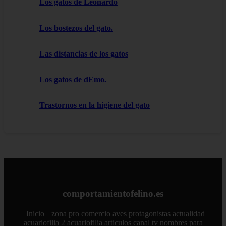
Los gatos de Leonardo
Los bostezos del gato.
Las distancias de los gatos
Los gatos de dEmo.
Trastornos en la higiene del gato
comportamientofelino.es
Inicio
zona pro
comercio
aves
protagonistas
actualidad
acuariofilia 2
acuariofilia
articulos
canal tv
nombres para