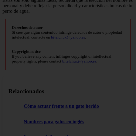
Estas son solo algunas ideas, recuerda que la elección del nombre es
personal y debe reflejar la personalidad y características únicas de tu
perro de agua.
Derechos de autor
Si cree que algún contenido infringe derechos de autor o propiedad
intelectual, contacte en
bitelchux@yahoo.es
.
Copyright notice
If you believe any content infringes copyright or intellectual
property rights, please contact
bitelchux@yahoo.es
.
Relaccionados
Cómo actuar frente a un gato herido
Nombres para gatos en inglés