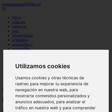
comportamientofelino.es
☰
Inicio
zona pro
comercio
aves
protagonistas
actualidad
acuariofilia 2
acuariofilia
articulos
canal tv
nombres para gatos
Utilizamos cookies
novedades
tablon de anuncios
uncategorized
Usamos cookies y otras técnicas de
zona pro
rastreo para mejorar tu experiencia de
Inicio
>
gatos2
>
Nombres para Perros de Agua
navegación en nuestra web, para
mostrarte contenidos personalizados y
Nombres para Perros de Agua
anuncios adecuados, para analizar el
tráfico en nuestra web y para comprender
📅 12/06/2025