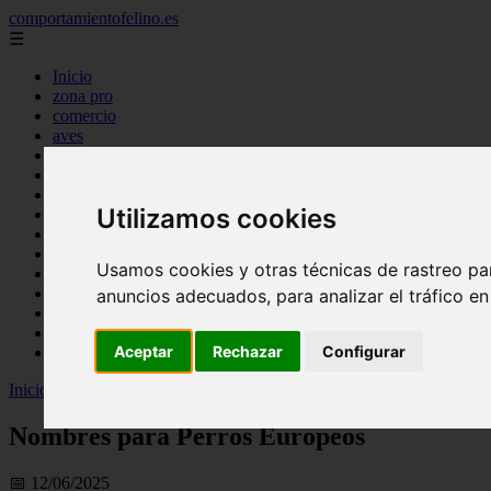
comportamientofelino.es
☰
Inicio
zona pro
comercio
aves
protagonistas
actualidad
acuariofilia 2
Utilizamos cookies
acuariofilia
articulos
canal tv
Usamos cookies y otras técnicas de rastreo pa
nombres para gatos
novedades
anuncios adecuados, para analizar el tráfico e
tablon de anuncios
uncategorized
Aceptar
Rechazar
Configurar
zona pro
Inicio
>
gatos2
>
Nombres para Perros Europeos
Nombres para Perros Europeos
📅 12/06/2025