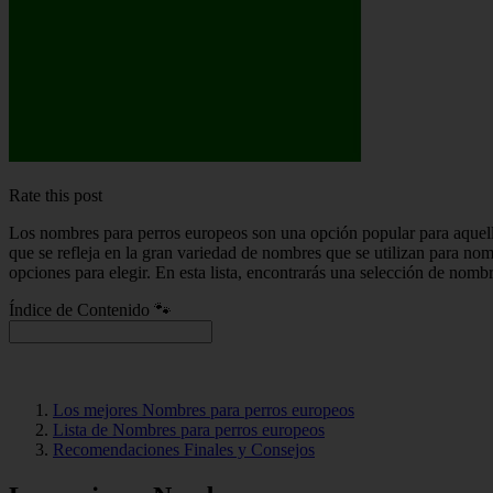
Rate this post
Los nombres para perros europeos son una opción popular para aquello
que se refleja en la gran variedad de nombres que se utilizan para n
opciones para elegir. En esta lista, encontrarás una selección de nomb
Índice de Contenido 🐾
Los mejores Nombres para perros europeos
Lista de Nombres para perros europeos
Recomendaciones Finales y Consejos