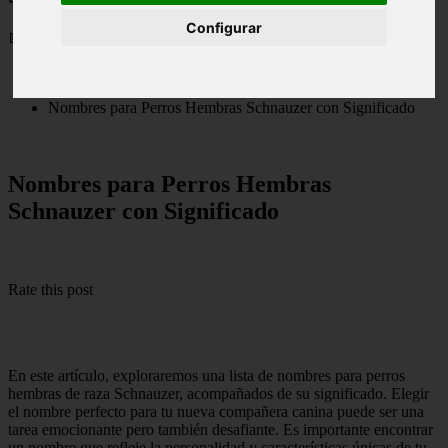
Configurar
📅 12/06/2025
Nombres para Perros
Nombres para Perros Hembras Schnauzer con Significado
Nombres para Perros Hembras
Schnauzer con Significado
Rate this post
En este artículo, exploraremos una lista de nombres para perros
hembras de raza Schnauzer, acompañados de su significado. Elegir
el nombre perfecto para tu nueva compañera canina puede ser una
tarea emocionante pero también desafiante. Es importante encontrar
un nombre que refleje la personalidad y características únicas de tu