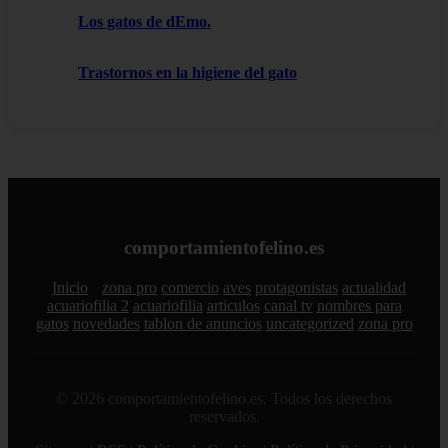
Los gatos de dEmo.
Trastornos en la higiene del gato
comportamientofelino.es
Inicio
zona pro
comercio
aves
protagonistas
actualidad
acuariofilia 2
acuariofilia
articulos
canal tv
nombres para
gatos
novedades
tablon de anuncios
uncategorized
zona pro
© 2026 comportamientofelino.es. Todos los derechos
reservados.