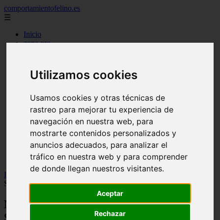
comportamientofelino.es
☰
Inicio
zona pro
comercio
aves
protagonistas
Utilizamos cookies
actualidad
acuariofilia 2
acuariofilia
Usamos cookies y otras técnicas de
articulos
rastreo para mejorar tu experiencia de
canal tv
navegación en nuestra web, para
nombres para gatos
novedades
mostrarte contenidos personalizados y
tablon de anuncios
anuncios adecuados, para analizar el
uncategorized
tráfico en nuestra web y para comprender
zona pro
de donde llegan nuestros visitantes.
Inicio
>
gatos2
>
Nombres para Perros Hembras Schnauzer con
Significado
Aceptar
Nombres para Perros Hembras
Rechazar
Schnauzer con Significado