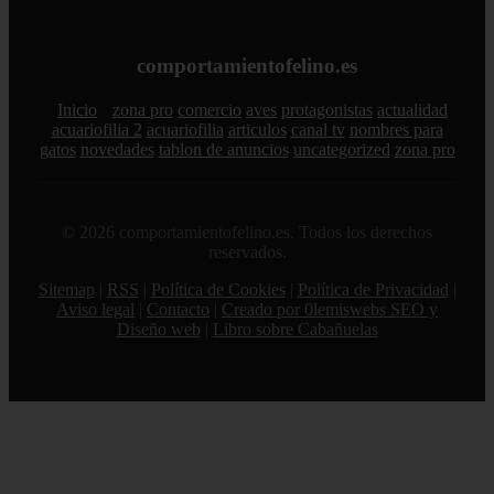
comportamientofelino.es
Inicio
zona pro
comercio
aves
protagonistas
actualidad
acuariofilia 2
acuariofilia
articulos
canal tv
nombres para
gatos
novedades
tablon de anuncios
uncategorized
zona pro
© 2026 comportamientofelino.es. Todos los derechos
reservados.
Sitemap
|
RSS
|
Política de Cookies
|
Política de Privacidad
|
Aviso legal
|
Contacto
|
Creado por 0lemiswebs SEO y
Diseño web
|
Libro sobre Cabañuelas