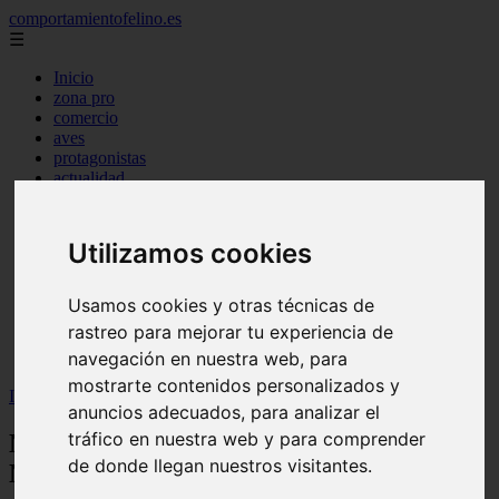
comportamientofelino.es
☰
Inicio
zona pro
comercio
aves
protagonistas
actualidad
acuariofilia 2
acuariofilia
articulos
Utilizamos cookies
canal tv
nombres para gatos
novedades
Usamos cookies y otras técnicas de
tablon de anuncios
rastreo para mejorar tu experiencia de
uncategorized
navegación en nuestra web, para
zona pro
mostrarte contenidos personalizados y
Inicio
>
gatos2
>
Nombres para Perros Inspirados en la Naturaleza
anuncios adecuados, para analizar el
tráfico en nuestra web y para comprender
Nombres para Perros Inspirados en la
de donde llegan nuestros visitantes.
Naturaleza