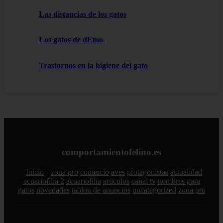
Las distancias de los gatos
Los gatos de dEmo.
Trastornos en la higiene del gato
comportamientofelino.es
Inicio
zona pro
comercio
aves
protagonistas
actualidad
acuariofilia 2
acuariofilia
articulos
canal tv
nombres para
gatos
novedades
tablon de anuncios
uncategorized
zona pro