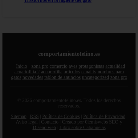
Trastornos en la higiene del gato
comportamientofelino.es
Inicio
zona pro
comercio
aves
protagonistas
actualidad
acuariofilia 2
acuariofilia
articulos
canal tv
nombres para
gatos
novedades
tablon de anuncios
uncategorized
zona pro
© 2026 comportamientofelino.es. Todos los derechos
reservados.
Sitemap
|
RSS
|
Política de Cookies
|
Política de Privacidad
|
Aviso legal
|
Contacto
|
Creado por 0lemiswebs SEO y
Diseño web
|
Libro sobre Cabañuelas