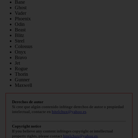
Bane
Ghost
Vader
Phoenix
Odin
Beast
Blitz
Steel
Colossus
Onyx
Bravo
Jet
Rogue
Thorin
Gunner
Maxwell
Derechos de autor
Si cree que algún contenido infringe derechos de autor o propiedad
intelectual, contacte en
bitelchux@yahoo.es
.
Copyright notice
If you believe any content infringes copyright or intellectual
property rights, please contact
bitelchux@yahoo.es
.