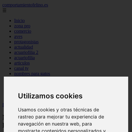
comportamientofelino.es
☰
Inicio
zona pro
comercio
aves
protagonistas
actualidad
acuariofilia 2
acuariofilia
articulos
canal tv
nombres para gatos
novedades
tablon de anuncios
uncategorized
Utilizamos cookies
zona pro
Inicio
>
gatos2
>
Nombres para Perros Machos Raza Rottweiler
Usamos cookies y otras técnicas de
Nombres para Perros Machos Raza
rastreo para mejorar tu experiencia de
navegación en nuestra web, para
Rottweiler
mostrarte contenidos personalizados y