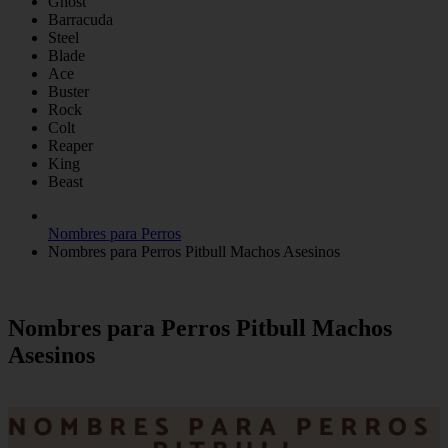
Ghost
Barracuda
Steel
Blade
Ace
Buster
Rock
Colt
Reaper
King
Beast
Nombres para Perros
Nombres para Perros Pitbull Machos Asesinos
Nombres para Perros Pitbull Machos
Asesinos