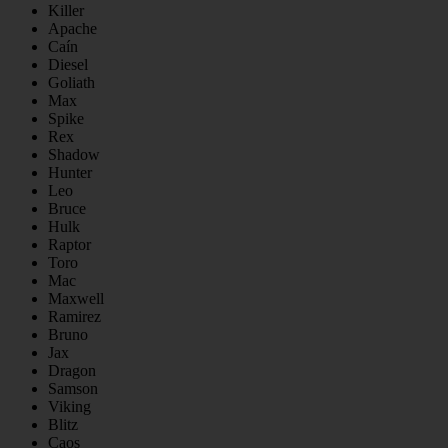
Killer
Apache
Caín
Diesel
Goliath
Max
Spike
Rex
Shadow
Hunter
Leo
Bruce
Hulk
Raptor
Toro
Mac
Maxwell
Ramirez
Bruno
Jax
Dragon
Samson
Viking
Blitz
Caos