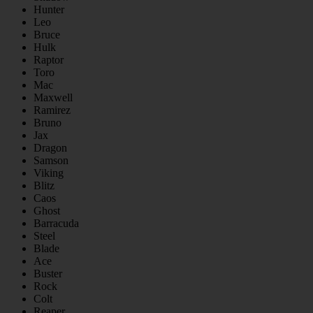
Hunter
Leo
Bruce
Hulk
Raptor
Toro
Mac
Maxwell
Ramirez
Bruno
Jax
Dragon
Samson
Viking
Blitz
Caos
Ghost
Barracuda
Steel
Blade
Ace
Buster
Rock
Colt
Reaper