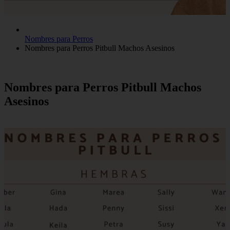
Nombres para Perros
Nombres para Perros Pitbull Machos Asesinos
Nombres para Perros Pitbull Machos
Asesinos