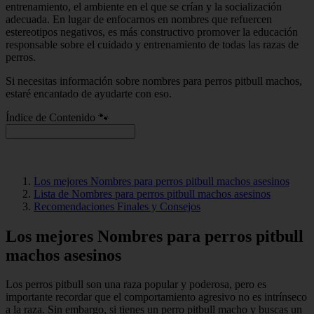
entrenamiento, el ambiente en el que se crían y la socialización
adecuada. En lugar de enfocarnos en nombres que refuercen
estereotipos negativos, es más constructivo promover la educación
responsable sobre el cuidado y entrenamiento de todas las razas de
perros.
Si necesitas información sobre nombres para perros pitbull machos,
estaré encantado de ayudarte con eso.
Índice de Contenido 🐾
Los mejores Nombres para perros pitbull machos asesinos
Lista de Nombres para perros pitbull machos asesinos
Recomendaciones Finales y Consejos
Los mejores Nombres para perros pitbull
machos asesinos
Los perros pitbull son una raza popular y poderosa, pero es
importante recordar que el comportamiento agresivo no es intrínseco
a la raza. Sin embargo, si tienes un perro pitbull macho y buscas un