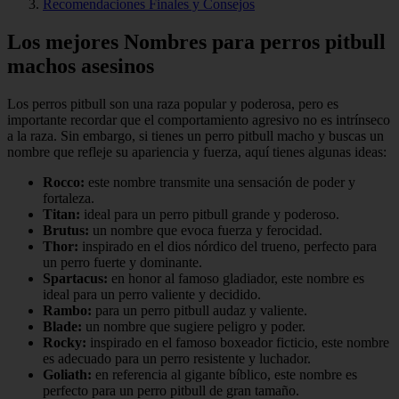
Recomendaciones Finales y Consejos
Los mejores Nombres para perros pitbull
machos asesinos
Los perros pitbull son una raza popular y poderosa, pero es
importante recordar que el comportamiento agresivo no es intrínseco
a la raza. Sin embargo, si tienes un perro pitbull macho y buscas un
nombre que refleje su apariencia y fuerza, aquí tienes algunas ideas:
Rocco:
este nombre transmite una sensación de poder y
fortaleza.
Titan:
ideal para un perro pitbull grande y poderoso.
Brutus:
un nombre que evoca fuerza y ferocidad.
Thor:
inspirado en el dios nórdico del trueno, perfecto para
un perro fuerte y dominante.
Spartacus:
en honor al famoso gladiador, este nombre es
ideal para un perro valiente y decidido.
Rambo:
para un perro pitbull audaz y valiente.
Blade:
un nombre que sugiere peligro y poder.
Rocky:
inspirado en el famoso boxeador ficticio, este nombre
es adecuado para un perro resistente y luchador.
Goliath:
en referencia al gigante bíblico, este nombre es
perfecto para un perro pitbull de gran tamaño.