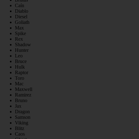
Caín
Diablo
Diesel
Goliath
Max
Spike
Rex
Shadow
Hunter
Leo
Bruce
Hulk
Raptor
Toro
Mac
Maxwell
Ramirez
Bruno
Jax
Dragon
Samson
Viking
Blitz
Caos