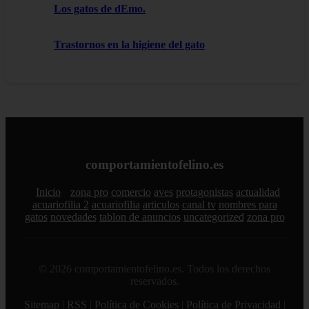
Los gatos de dEmo.
Trastornos en la higiene del gato
comportamientofelino.es
Inicio
zona pro
comercio
aves
protagonistas
actualidad
acuariofilia 2
acuariofilia
articulos
canal tv
nombres para
gatos
novedades
tablon de anuncios
uncategorized
zona pro
© 2026 comportamientofelino.es. Todos los derechos
reservados.
Sitemap
|
RSS
|
Política de Cookies
|
Política de Privacidad
|