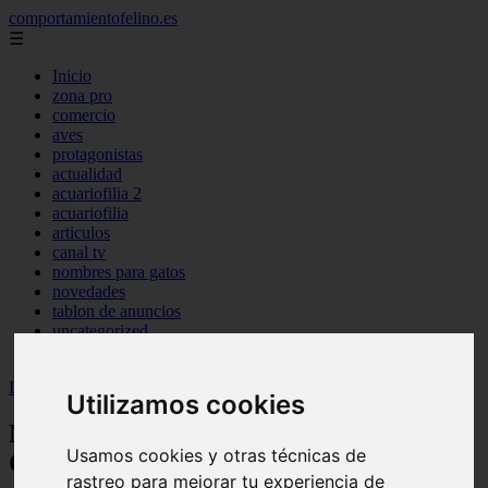
comportamientofelino.es
☰
Inicio
zona pro
comercio
aves
protagonistas
actualidad
acuariofilia 2
acuariofilia
articulos
canal tv
nombres para gatos
novedades
tablon de anuncios
uncategorized
zona pro
Inicio
>
gatos2
>
Nombres para Perros Pug Machos Originales
Utilizamos cookies
Nombres para Perros Pug Machos
Usamos cookies y otras técnicas de
Originales
rastreo para mejorar tu experiencia de