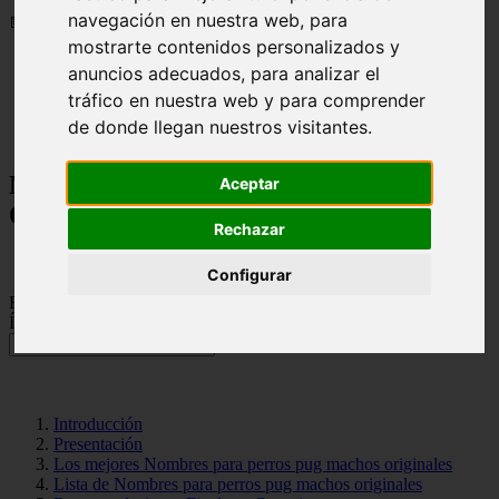
navegación en nuestra web, para
📅 12/06/2025
mostrarte contenidos personalizados y
anuncios adecuados, para analizar el
Nombres para Perros
tráfico en nuestra web y para comprender
Nombres para Perros Pug Machos Originales
de donde llegan nuestros visitantes.
Nombres para Perros Pug Machos
Aceptar
Originales
Rechazar
Configurar
Rate this post
Índice de Contenido 🐾
Introducción
Presentación
Los mejores Nombres para perros pug machos originales
Lista de Nombres para perros pug machos originales