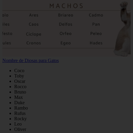
Nombre de Diosas para Gatos
Coco
Toby
Oscar
Rocco
Bruno
Max
Duke
Rambo
Rufus
Rocky
Leo
Oliver