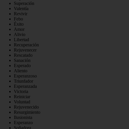
Superación
Valentía
Revivir
Febo
Éxito
Amor
Alivio
Libertad
Recuperación
Rejuvenecer
Rescatado
Sanación
Esperado
Aliento
Esperanzoso
Triunfador
Esperanzada
Victoria
Reiniciar
Voluntad
Rejuvenecido
Resurgimiento
Ilusionista
Esperanzo
Soñadora