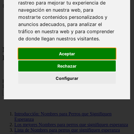
rastreo para mejorar tu experiencia de
📅 12/06/2025
navegación en nuestra web, para
mostrarte contenidos personalizados y
Nombres para Perros
anuncios adecuados, para analizar el
Nombres para Perros que Signifiquen Esperanza
tráfico en nuestra web y para comprender
de donde llegan nuestros visitantes.
Nombres para Perros que Signifiquen
Aceptar
Esperanza
Rechazar
Configurar
Rate this post
Índice de Contenido 🐾
Introducción: Nombres para Perros que Signifiquen
Esperanza
Los mejores Nombres para perros que signifiquen esperanza
Lista de Nombres para perros que signifiquen esperanza