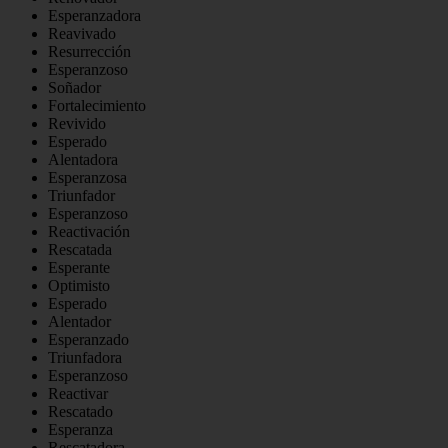
Esperanzadora
Reavivado
Resurrección
Esperanzoso
Soñador
Fortalecimiento
Revivido
Esperado
Alentadora
Esperanzosa
Triunfador
Esperanzoso
Reactivación
Rescatada
Esperante
Optimisto
Esperado
Alentador
Esperanzado
Triunfadora
Esperanzoso
Reactivar
Rescatado
Esperanza
Rescatadora