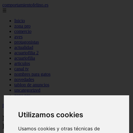
comportamientofelino.es
☰
Inicio
zona pro
comercio
aves
protagonistas
actualidad
acuariofilia 2
acuariofilia
articulos
canal tv
nombres para gatos
novedades
tablon de anuncios
uncategorized
zona pro
Inicio
>
gatos2
>
Nombres para Perros que Signifiquen Esperanza
Utilizamos cookies
Nombres para Perros que Signifiquen
Esperanza
Usamos cookies y otras técnicas de