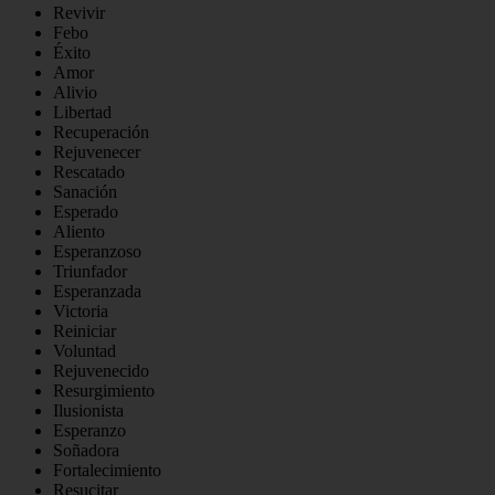
Revivir
Febo
Éxito
Amor
Alivio
Libertad
Recuperación
Rejuvenecer
Rescatado
Sanación
Esperado
Aliento
Esperanzoso
Triunfador
Esperanzada
Victoria
Reiniciar
Voluntad
Rejuvenecido
Resurgimiento
Ilusionista
Esperanzo
Soñadora
Fortalecimiento
Resucitar