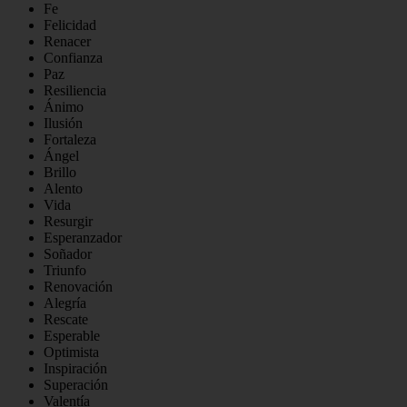
Fe
Felicidad
Renacer
Confianza
Paz
Resiliencia
Ánimo
Ilusión
Fortaleza
Ángel
Brillo
Alento
Vida
Resurgir
Esperanzador
Soñador
Triunfo
Renovación
Alegría
Rescate
Esperable
Optimista
Inspiración
Superación
Valentía