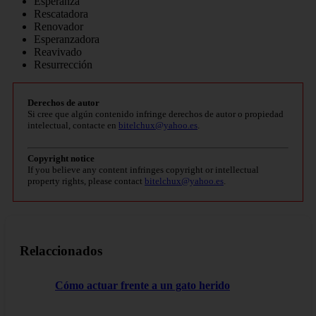
Esperanza
Rescatadora
Renovador
Esperanzadora
Reavivado
Resurrección
Derechos de autor
Si cree que algún contenido infringe derechos de autor o propiedad
intelectual, contacte en
bitelchux@yahoo.es
.
Copyright notice
If you believe any content infringes copyright or intellectual
property rights, please contact
bitelchux@yahoo.es
.
Relaccionados
Cómo actuar frente a un gato herido