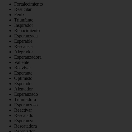
Fortalecimiento
Resucitar
Fénix
Triunfante
Inspirador
Renacimiento
Esperanzada
Esperable
Rescatista
Alegrador
Esperanzadora
Valiente
Reavivar
Esperante
Optimisto
Esperado
Alentador
Esperanzado
Triunfadora
Esperanzoso
Reactivar
Rescatado
Esperanza
Rescatadora
Renovador