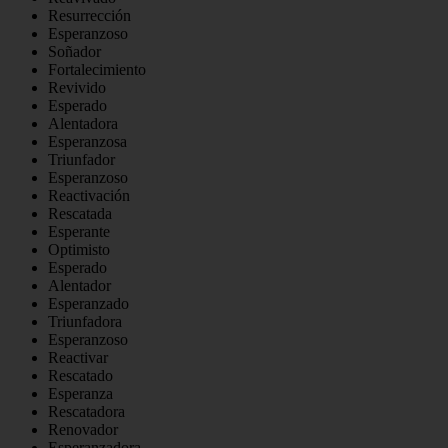
Resurrección
Esperanzoso
Soñador
Fortalecimiento
Revivido
Esperado
Alentadora
Esperanzosa
Triunfador
Esperanzoso
Reactivación
Rescatada
Esperante
Optimisto
Esperado
Alentador
Esperanzado
Triunfadora
Esperanzoso
Reactivar
Rescatado
Esperanza
Rescatadora
Renovador
Esperanzadora