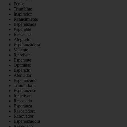
Fénix
Triunfante
Inspirador
Renacimiento
Esperanzada
Esperable
Rescatista
Alegrador
Esperanzadora
Valiente
Reavivar
Esperante
Optimisto
Esperado
Alentador
Esperanzado
Triunfadora
Esperanzoso
Reactivar
Rescatado
Esperanza
Rescatadora
Renovador
Esperanzadora
Reavivado