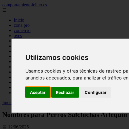
comportamientofelino.es
☰
Inicio
zona pro
comercio
aves
protagonistas
actualidad
acuariofilia 2
Utilizamos cookies
acuariofilia
articulos
canal tv
Usamos cookies y otras técnicas de rastreo pa
nombres para gatos
novedades
anuncios adecuados, para analizar el tráfico e
tablon de anuncios
uncategorized
Aceptar
Rechazar
Configurar
zona pro
Inicio
>
gatos2
>
Nombres para Perros Salchichas Arlequin
Nombres para Perros Salchichas Arlequin
📅 12/06/2025