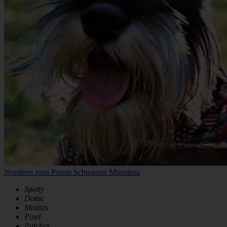
Nombres para Perros Schnauzer Miniatura
Spotty
Dottie
Motitas
Pixel
Patches