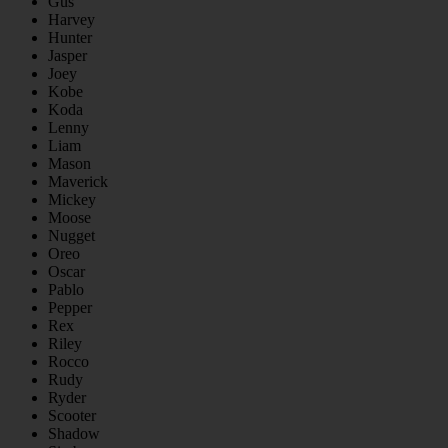
Gus
Harvey
Hunter
Jasper
Joey
Kobe
Koda
Lenny
Liam
Mason
Maverick
Mickey
Moose
Nugget
Oreo
Oscar
Pablo
Pepper
Rex
Riley
Rocco
Rudy
Ryder
Scooter
Shadow