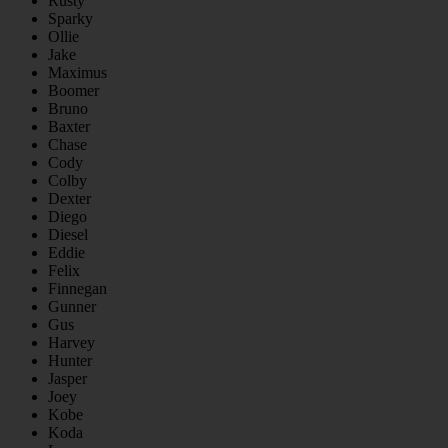
Rusty
Sparky
Ollie
Jake
Maximus
Boomer
Bruno
Baxter
Chase
Cody
Colby
Dexter
Diego
Diesel
Eddie
Felix
Finnegan
Gunner
Gus
Harvey
Hunter
Jasper
Joey
Kobe
Koda