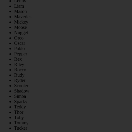
Lenny
Liam
Mason
Maverick
Mickey
Moose
Nugget
Oreo
Oscar
Pablo
Pepper
Rex
Riley
Rocco
Rudy
Ryder
Scooter
Shadow
Simba
Sparky
Teddy
Thor
Toby
Tommy
Tucker