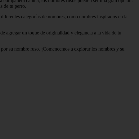
eva compañera canina, los nombres rusos pueden ser una gran opción.
s de tu perro.
s diferentes categorías de nombres, como nombres inspirados en la
e agregar un toque de originalidad y elegancia a la vida de tu
rla por su nombre ruso. ¡Comencemos a explorar los nombres y su