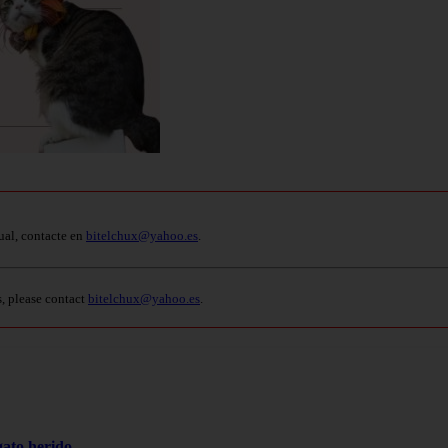
ual, contacte en
bitelchux@yahoo.es
.
s, please contact
bitelchux@yahoo.es
.
gato herido