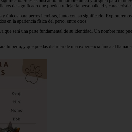
 significado. Si estás buscando un nombre único y original para tu nu
nos de significado que pueden reflejar la personalidad y característica
es y únicos para perros hembras, junto con su significado. Exploraremo
 en la apariencia física del perro, entre otros.
ya que será una parte fundamental de su identidad. Un nombre ruso pued
para tu perra, y que puedas disfrutar de una experiencia única al llama