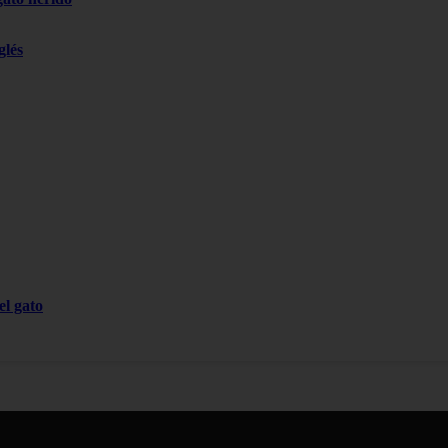
glés
el gato