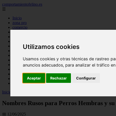
comportamientofelino.es
☰
Inicio
zona pro
comercio
aves
protagonistas
actualidad
Utilizamos cookies
acuariofilia 2
acuariofilia
articulos
Usamos cookies y otras técnicas de rastreo pa
canal tv
nombres para gatos
anuncios adecuados, para analizar el tráfico e
novedades
tablon de anuncios
Aceptar
Rechazar
Configurar
uncategorized
zona pro
Inicio
>
gatos2
>
Nombres Rusos para Perros Hembras y su Signific
Nombres Rusos para Perros Hembras y su 
📅 12/06/2025